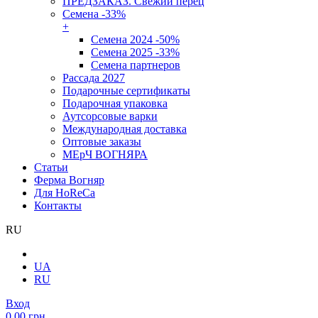
ПРЕДЗАКАЗ. Свежий перец
Семена -33%
+
Семена 2024 -50%
Семена 2025 -33%
Семена партнеров
Рассада 2027
Подарочные сертификаты
Подарочная упаковка
Аутсорсовые варки
Международная доставка
Оптовые заказы
МЕрЧ ВОГНЯРА
Статьи
Ферма Вогняр
Для HoReCa
Контакты
RU
UA
RU
Вход
0.00 грн.