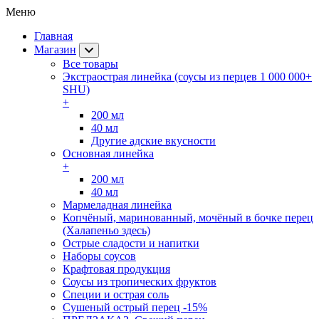
Меню
Главная
Магазин
Все товары
Экстраострая линейка (соусы из перцев 1 000 000+
SHU)
+
200 мл
40 мл
Другие адские вкусности
Основная линейка
+
200 мл
40 мл
Мармеладная линейка
Копчёный, маринованный, мочёный в бочке перец
(Халапеньо здесь)
Острые сладости и напитки
Наборы соусов
Крафтовая продукция
Cоусы из тропических фруктов
Специи и острая соль
Сушеный острый перец -15%