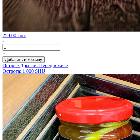
259.00 грн.
-
+
Добавить в корзину
Острые Дрыгли: Перец в желе
Острота: 1 000 SHU