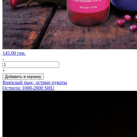
145.00 грн.
-
+
Добавить в корзину
Вщеклый пьос, острые цукаты
Острота: 1000-2000 SHU