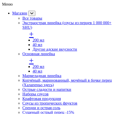
Меню
Магазин
Все товары
Экстраострая линейка (соусы из перцев 1 000 000+
SHU)
+
200 мл
40 мл
Другие адские вкусности
Основная линейка
+
200 мл
40 мл
Мармеладная линейка
Копчёный, маринованный, мочёный в бочке перец
(Халапеньо здесь)
Острые сладости и напитки
Наборы соусов
Крафтовая продукция
Cоусы из тропических фруктов
Специи и острая соль
Сушеный острый перец -15%