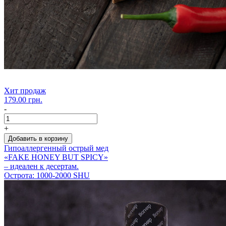
Хит продаж
179.00 грн.
-
+
Добавить в корзину
Гипоаллергенный острый мед
«FAKE HONEY BUT SPICY»
– идеален к десертам.
Острота: 1000-2000 SHU