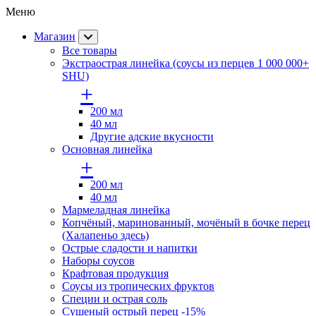
Меню
Магазин
Все товары
Экстраострая линейка (соусы из перцев 1 000 000+
SHU)
+
200 мл
40 мл
Другие адские вкусности
Основная линейка
+
200 мл
40 мл
Мармеладная линейка
Копчёный, маринованный, мочёный в бочке перец
(Халапеньо здесь)
Острые сладости и напитки
Наборы соусов
Крафтовая продукция
Cоусы из тропических фруктов
Специи и острая соль
Сушеный острый перец -15%