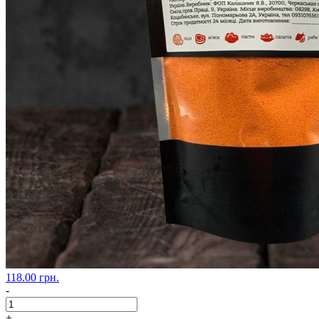
118.00 грн.
-
+