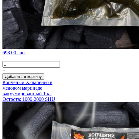
698.00 грн.
-
+
Добавить в корзину
Копченый Халапеньо в
медовом маринаде
вакуумированный 1 кг
Острота: 1000-2000 SHU