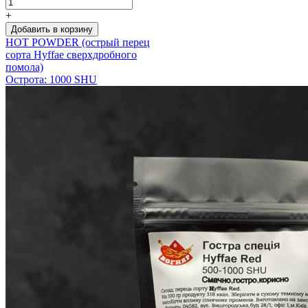
+
Добавить в корзину
HOT POWDER (острый перец
сорта Hyffae сверхдробного
помола)
Острота: 1000 SHU