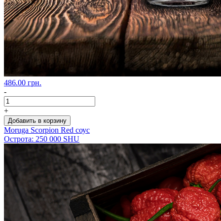
486.00 грн.
-
+
Добавить в корзину
Moruga Scorpion Red соус
Острота: 250 000 SHU