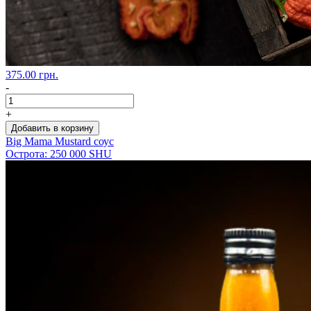
375.00 грн.
-
+
Добавить в корзину
Big Mama Mustard соус
Острота: 250 000 SHU