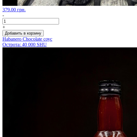
379.00 грн.
-
+
Добавить в корзину
Habanero Chocolate соус
Острота: 40 000 SHU