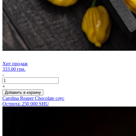
Хит продаж
333.00 грн.
-
+
Добавить в корзину
Carolina Reaper Chocolate соус
Острота: 250 000 SHU