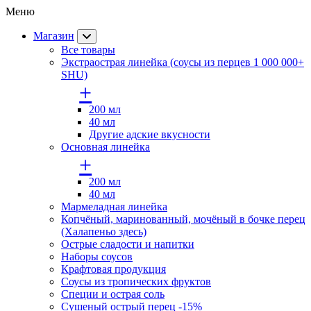
Меню
Магазин
Все товары
Экстраострая линейка (соусы из перцев 1 000 000+
SHU)
+
200 мл
40 мл
Другие адские вкусности
Основная линейка
+
200 мл
40 мл
Мармеладная линейка
Копчёный, маринованный, мочёный в бочке перец
(Халапеньо здесь)
Острые сладости и напитки
Наборы соусов
Крафтовая продукция
Cоусы из тропических фруктов
Специи и острая соль
Сушеный острый перец -15%