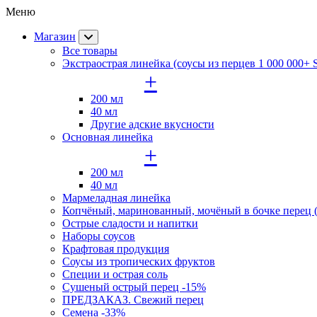
Меню
Магазин
Все товары
Экстраострая линейка (соусы из перцев 1 000 000+
+
200 мл
40 мл
Другие адские вкусности
Основная линейка
+
200 мл
40 мл
Мармеладная линейка
Копчёный, маринованный, мочёный в бочке перец (
Острые сладости и напитки
Наборы соусов
Крафтовая продукция
Cоусы из тропических фруктов
Специи и острая соль
Сушеный острый перец -15%
ПРЕДЗАКАЗ. Свежий перец
Семена -33%