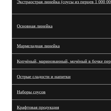
Экстраострая линейка (соусы из перцев 1 000 0
Основная линейка
Мармеладная линейка
Копчёный, маринованный, мочёный в бочке пере
Острые сладости и напитки
Наборы соусов
Крафтовая продукция