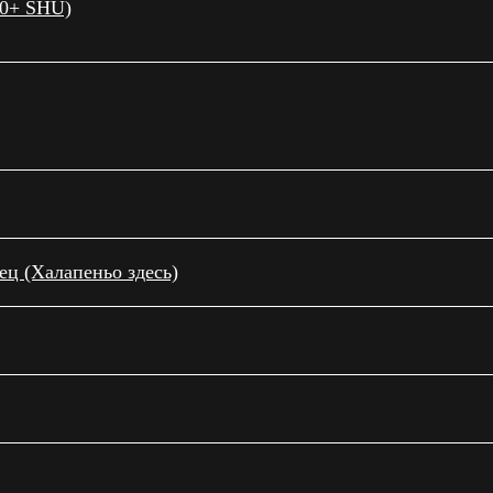
00+ SHU)
ц (Халапеньо здесь)