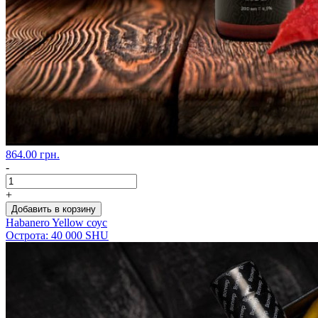
864.00 грн.
-
+
Добавить в корзину
Habanero Yellow соус
Острота: 40 000 SHU