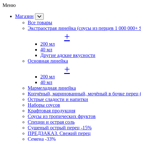
Меню
Магазин
Все товары
Экстраострая линейка (соусы из перцев 1 000 000+
+
200 мл
40 мл
Другие адские вкусности
Основная линейка
+
200 мл
40 мл
Мармеладная линейка
Копчёный, маринованный, мочёный в бочке перец (
Острые сладости и напитки
Наборы соусов
Крафтовая продукция
Cоусы из тропических фруктов
Специи и острая соль
Сушеный острый перец -15%
ПРЕДЗАКАЗ. Свежий перец
Семена -33%