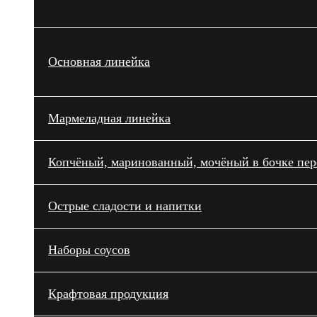
Основная линейка
Мармеладная линейка
Копчёный, маринованный, мочёный в бочке пере
Острые сладости и напитки
Наборы соусов
Крафтовая продукция