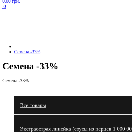
0.00 грн.
0
Семена -33%
Семена -33%
Семена -33%
Все товары
Экстраострая линейка (соусы из перцев 1 000 0