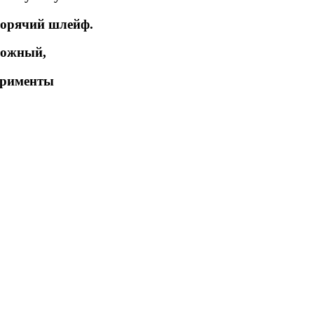
 горячий шлейф.
ложный,
ерименты