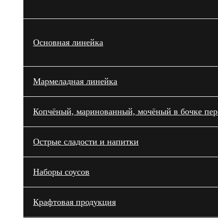
Основная линейка
Мармеладная линейка
Копчёный, маринованный, мочёный в бочке пере
Острые сладости и напитки
Наборы соусов
Крафтовая продукция