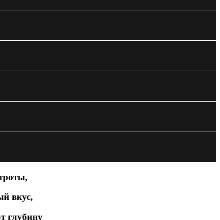
троты,
ый вкус,
т глубину