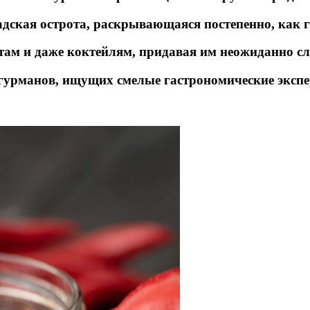
 адская острота, раскрывающаяся постепенно, как
ертам и даже коктейлям, придавая им неожиданно с
 гурманов, ищущих смелые гастрономические эксп