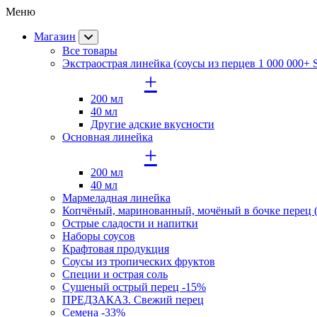
Меню
Магазин
Все товары
Экстраострая линейка (соусы из перцев 1 000 000+
+
200 мл
40 мл
Другие адские вкусности
Основная линейка
+
200 мл
40 мл
Мармеладная линейка
Копчёный, маринованный, мочёный в бочке перец (
Острые сладости и напитки
Наборы соусов
Крафтовая продукция
Cоусы из тропических фруктов
Специи и острая соль
Сушеный острый перец -15%
ПРЕДЗАКАЗ. Свежий перец
Семена -33%