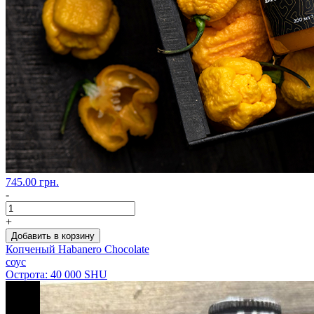
745.00 грн.
-
+
Добавить в корзину
Копченый Habanero Chocolate
соус
Острота: 40 000 SHU