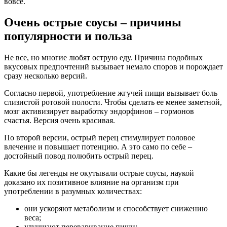
вовсе.
Очень острые соусы – причины
популярности и польза
Не все, но многие любят острую еду. Причина подобных
вкусовых предпочтений вызывает немало споров и порождает
сразу несколько версий.
Согласно первой, употребление жгучей пищи вызывает боль
слизистой ротовой полости. Чтобы сделать ее менее заметной,
мозг активизирует выработку эндорфинов – гормонов
счастья. Версия очень красивая.
По второй версии, острый перец стимулирует половое
влечение и повышает потенцию. А это само по себе –
достойный повод полюбить острый перец.
Какие бы легенды не окутывали острые соусы, наукой
доказано их позитивное влияние на организм при
употреблении в разумных количествах:
они ускоряют метаболизм и способствует снижению
веса;
улучшают переваривание пищи;