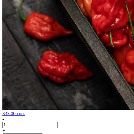
333.00 грн.
-
+