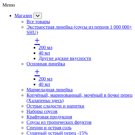
Меню
Магазин
Все товары
Экстраострая линейка (соусы из перцев 1 000 000+
SHU)
+
200 мл
40 мл
Другие адские вкусности
Основная линейка
+
200 мл
40 мл
Мармеладная линейка
Копчёный, маринованный, мочёный в бочке перец
(Халапеньо здесь)
Острые сладости и напитки
Наборы соусов
Крафтовая продукция
Cоусы из тропических фруктов
Специи и острая соль
Сушеный острый перец -15%