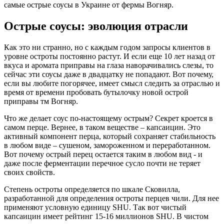
самые острые соусы в Украине от фермы Вогняр.
Острые соусы: эволюция отрасли
Как это ни странно, но с каждым годом запросы клиентов в
уровне остроты постоянно растут. И если еще 10 лет назад от
вкуса и аромата приправы на глаза наворачивались слезы, то
сейчас эти соусы даже в двадцатку не попадают. Вот почему,
если вы любите погорячее, имеет смысл следить за отраслью и
время от времени пробовать бутылочку новой острой
приправы тм Вогняр.
Что же делает соус по-настоящему острым? Секрет кроется в
самом перце. Вернее, в таком веществе – капсаицин. Это
активный компонент перца, который сохраняет стабильность
в любом виде – сушеном, замороженном и переработанном.
Вот почему острый перец остается таким в любом вид - и
даже после ферментации перечное сусло почти не теряет
своих свойств.
Степень остроты определяется по шкале Сковилла,
разработанной для определения остроты перцев чили. Для нее
применяют условную единицу SHU. Так вот чистый
капсаицин имеет рейтинг 15-16 миллионов SHU. В чистом