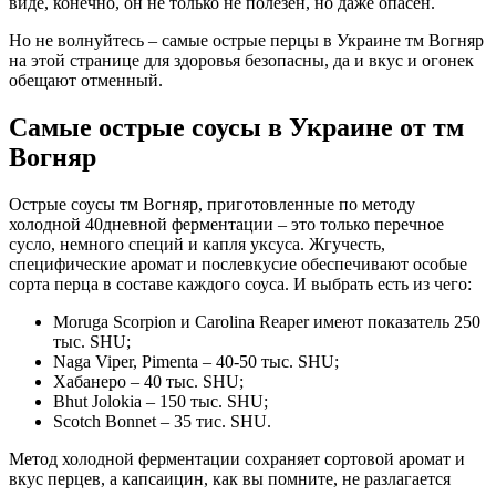
виде, конечно, он не только не полезен, но даже опасен.
Но не волнуйтесь – самые острые перцы в Украине тм Вогняр
на этой странице для здоровья безопасны, да и вкус и огонек
обещают отменный.
Самые острые соусы в Украине от тм
Вогняр
Острые соусы тм Вогняр, приготовленные по методу
холодной 40дневной ферментации – это только перечное
сусло, немного специй и капля уксуса. Жгучесть,
специфические аромат и послевкусие обеспечивают особые
сорта перца в составе каждого соуса. И выбрать есть из чего:
Moruga Scorpion и Carolina Reaper имеют показатель 250
тыс. SHU;
Naga Viper, Pimenta – 40-50 тыс. SHU;
Хабанеро – 40 тыс. SHU;
Bhut Jolokia – 150 тыс. SHU;
Scotch Bonnet – 35 тис. SHU.
Метод холодной ферментации сохраняет сортовой аромат и
вкус перцев, а капсаицин, как вы помните, не разлагается