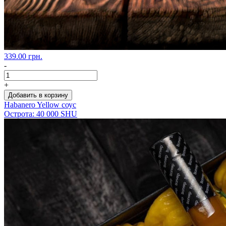
339.00 грн.
-
+
Добавить в корзину
Habanero Yellow соус
Острота: 40 000 SHU