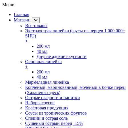
Меню
Главная
Магазин
Все товары
Экстраострая линейка (соусы из перцев 1 000 000+
SHU)
+
200 мл
40 мл
Другие адские вкусности
Основная линейка
+
200 мл
40 мл
Мармеладная линейка
Копчёный, маринованный, мочёный в бочке перец
(Халапеньо здесь)
Острые сладости и напитки
Наборы соусов
Крафтовая продукция
Cоусы из тропических фруктов
Специи и острая соль
Сушеный острый перец -15%