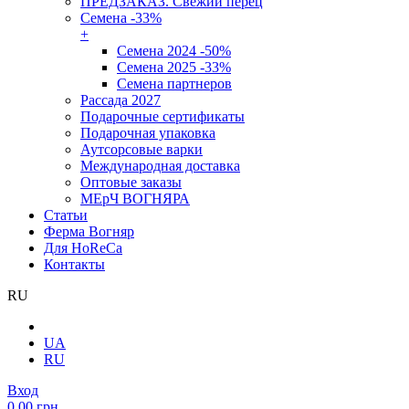
ПРЕДЗАКАЗ. Свежий перец
Семена -33%
+
Семена 2024 -50%
Семена 2025 -33%
Семена партнеров
Рассада 2027
Подарочные сертификаты
Подарочная упаковка
Аутсорсовые варки
Международная доставка
Оптовые заказы
МЕрЧ ВОГНЯРА
Статьи
Ферма Вогняр
Для HoReCa
Контакты
RU
UA
RU
Вход
0.00 грн.