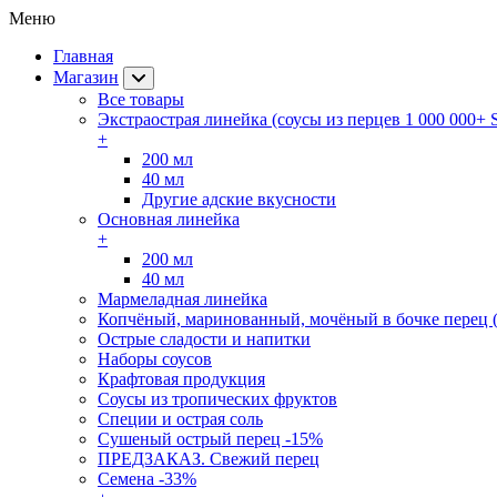
Меню
Главная
Магазин
Все товары
Экстраострая линейка (соусы из перцев 1 000 000+
+
200 мл
40 мл
Другие адские вкусности
Основная линейка
+
200 мл
40 мл
Мармеладная линейка
Копчёный, маринованный, мочёный в бочке перец (
Острые сладости и напитки
Наборы соусов
Крафтовая продукция
Cоусы из тропических фруктов
Специи и острая соль
Сушеный острый перец -15%
ПРЕДЗАКАЗ. Свежий перец
Семена -33%