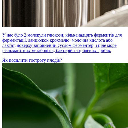
У нас було 2 молекули глюкози, кільканадцять ферментів для
ферментації, ланцюжок крохмалю, молочна кислота або
лактат, доверху заповнений суслом ферментер, і ціле море
різноманітних метаболітів, бактерій та цвілевих грибів.
Як посилити гостроту плодів?