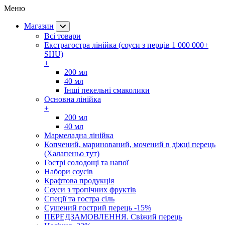
Меню
Магазин
Всі товари
Екстрагостра лінійка (соуси з перців 1 000 000+
SHU)
+
200 мл
40 мл
Інші пекельні смаколики
Основна лінійка
+
200 мл
40 мл
Мармеладна лінійка
Копчений, маринований, мочений в діжці перець
(Халапеньо тут)
Гострі солодощі та напої
Набори соусів
Крафтова продукція
Соуси з тропічних фруктів
Спеції та гостра сіль
Сушений гострий перець -15%
ПЕРЕДЗАМОВЛЕННЯ. Свіжий перець