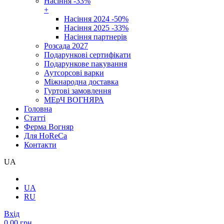
Насіння -33%
+
Насіння 2024 -50%
Насіння 2025 -33%
Насіння партнерів
Розсада 2027
Подарункові сертифікати
Подарункове пакування
Аутсорсові варки
Міжнародна доставка
Гуртові замовлення
МЕрЧ ВОГНЯРА
Головна
Cтатті
Ферма Вогняр
Для HoReCa
Контакти
UA
UA
RU
Вхід
0.00 грн.