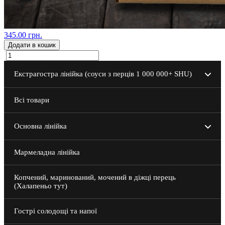
345.00 грн.
Додати в кошик
Екстрагостра лінійка (соуси з перців 1 000 000+ SHU)
Інші пекельні смаколики
Всі товари
200 мл
Основна лінійка
40 мл
200 мл
Мармеладна лінійка
40 мл
Копчений, маринований, мочений в діжці перець
(Халапеньо тут)
Гострі солодощі та напої