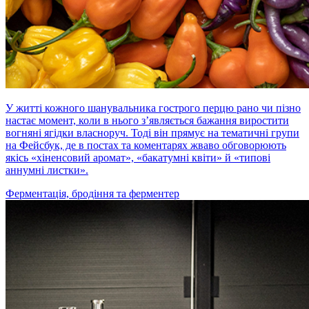
У житті кожного шанувальника гострого перцю рано чи пізно
настає момент, коли в нього з’являється бажання виростити
вогняні ягідки власноруч. Тоді він прямує на тематичні групи
на Фейсбук, де в постах та коментарях жваво обговорюють
якісь «хіненсовий аромат», «бакатумні квіти» й «типові
аннумні листки».
Ферментація, бродіння та ферментер