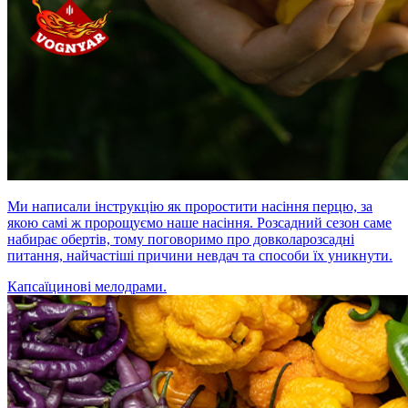
Ми написали інструкцію як проростити насіння перцю, за
якою самі ж пророщуємо наше насіння. Розсадний сезон саме
набирає обертів, тому поговоримо про довколарозсадні
питання, найчастіші причини невдач та способи їх уникнути.
Капсаїцинові мелодрами.