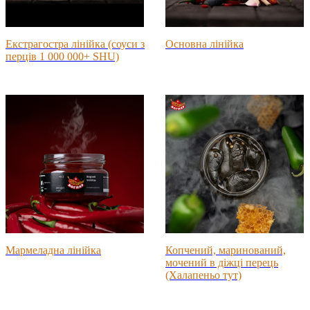
Екстрагостра лінійка (соуси з
Основна лінійка
перців 1 000 000+ SHU)
Мармеладна лінійка
Копчений, маринований,
мочений в діжці перець
(Халапеньо тут)