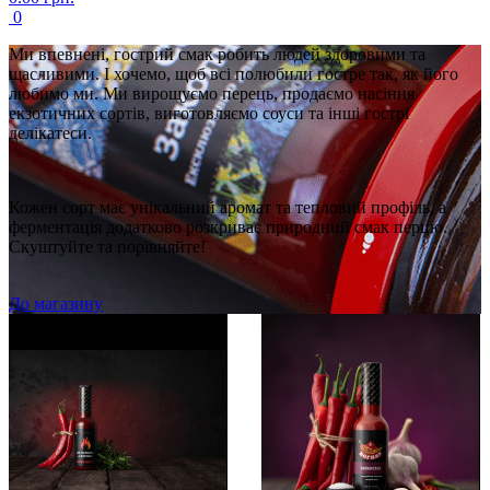
0
Ми впевнені, гострий смак робить людей здоровими та
щасливими. І хочемо, щоб всі полюбили гостре так, як його
любимо ми. Ми вирощуємо перець, продаємо насіння
екзотичних сортів, виготовляємо соуси та інші гострі
делікатеси.
Кожен сорт має унікальний аромат та тепловий профіль, а
ферментація додатково розкриває природний смак перцю.
Скуштуйте та порівняйте!
До магазину