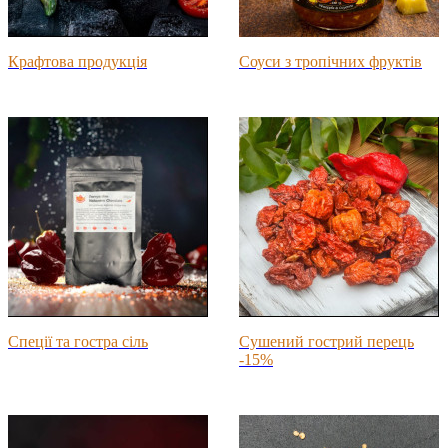
Крафтова продукція
Соуси з тропічних фруктів
Спеції та гостра сіль
Сушений гострий перець
-15%