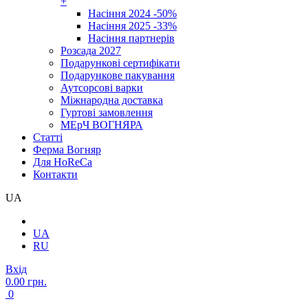
+
Насіння 2024 -50%
Насіння 2025 -33%
Насіння партнерів
Розсада 2027
Подарункові сертифікати
Подарункове пакування
Аутсорсові варки
Міжнародна доставка
Гуртові замовлення
МЕрЧ ВОГНЯРА
Cтатті
Ферма Вогняр
Для HoReCa
Контакти
UA
UA
RU
Вхід
0.00 грн.
0