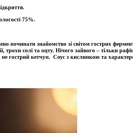
відкриття.
вологості 75%.
ведено починати знайомство зі світом гострих ферме
 трохи солі та оцту. Нічого зайвого – тільки рафі
і не гострий кетчуп. Соус з кислинкою та характер