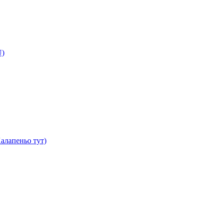
U)
алапеньо тут)