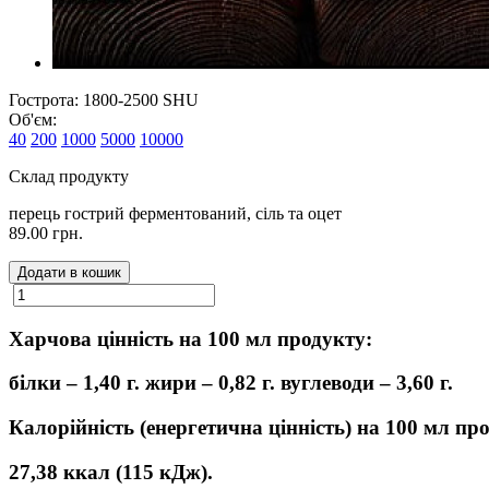
Гострота: 1800-2500 SHU
Об'єм:
40
200
1000
5000
10000
Склад продукту
перець гострий ферментований, сіль та оцет
89.00 грн.
Додати в кошик
Харчова цінність на 100 мл продукту:
білки – 1,40 г. жири – 0,82 г. вуглеводи – 3,60 г.
Калорійність (енергетична цінність) на 100 мл пр
27,38 ккал (115 кДж).