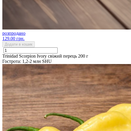
розпродано
129.00 грн.
Додати в кошик
Trinidad Scorpion Ivory свіжий перець 200 г
Гострота: 1,2-2 млн SHU