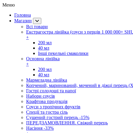
Меню
Головна
Магазин
Всі товари
Екстрагостра лінійка (соуси з перців 1 000 000+ SH
+
200 мл
40 мл
Інші пекельні смаколики
Основна лінійка
+
200 мл
40 мл
Мармеладна лінійка
Копчений, маринований, мочений в діжці перець (Х
Гострі солодощі та напої
Набори соусів
Крафтова продукція
Соуси з тропічних фруктів
Спеції та гостра сіль
Сушений гострий перець -15%
ПЕРЕДЗАМОВЛЕННЯ. Свіжий перець
Насіння -33%