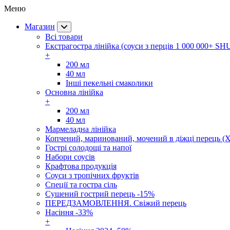
Меню
Магазин
Всі товари
Екстрагостра лінійка (соуси з перців 1 000 000+ SH
+
200 мл
40 мл
Інші пекельні смаколики
Основна лінійка
+
200 мл
40 мл
Мармеладна лінійка
Копчений, маринований, мочений в діжці перець (Х
Гострі солодощі та напої
Набори соусів
Крафтова продукція
Соуси з тропічних фруктів
Спеції та гостра сіль
Сушений гострий перець -15%
ПЕРЕДЗАМОВЛЕННЯ. Свіжий перець
Насіння -33%
+