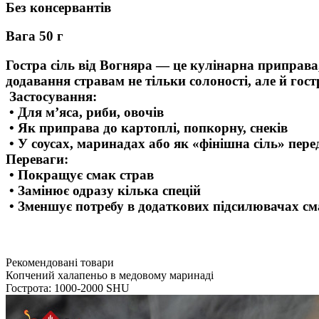
Без консервантів
Вага 50 г
Гостра сіль від Вогняра — це кулінарна приправа
додавання стравам не тільки солоності, але й гост
Застосування:
• Для м’яса, риби, овочів
• Як приправа до картоплі, попкорну, снеків
• У соусах, маринадах або як «фінішна сіль» пер
Переваги:
• Покращує смак страв
• Замінює одразу кілька спецій
• Зменшує потребу в додаткових підсилювачах с
Рекомендовані товари
Копчений халапеньо в медовому маринаді
Гострота: 1000-2000 SHU