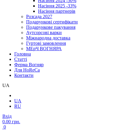
Насіння 2024 -50%
Насіння 2025 -33%
Насіння партнерів
Розсада 2027
Подарункові сертифікати
Подарункове пакування
Аутсорсові варки
Міжнародна доставка
Гуртові замовлення
МЕрЧ ВОГНЯРА
Головна
Cтатті
Ферма Вогняр
Для HoReCa
Контакти
UA
UA
RU
Вхід
0.00 грн.
0