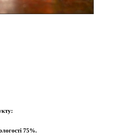
дукту:
 вологості 75%.