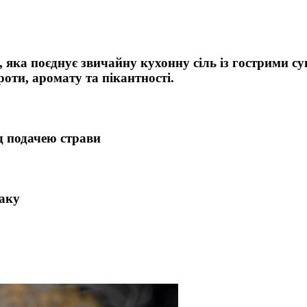
, яка поєднує звичайну кухонну сіль із гострими 
роти, аромату та пікантності.
ед подачею страви
маку