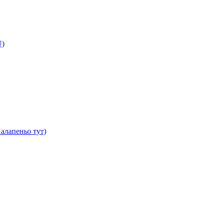
U)
алапеньо тут)