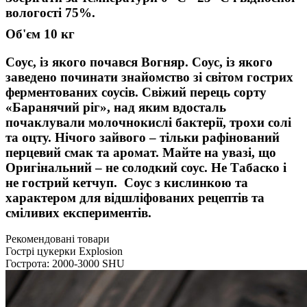
вологості 75%.
Об'єм 10 кг
Соус, із якого почався Вогняр. Соус, із якого
заведено починати знайомство зі світом гострих
ферментованих соусів. Свіжий перець сорту
«Баранячий ріг», над яким вдосталь
почаклували молочнокислі бактерії, трохи солі
та оцту. Нічого зайвого – тільки рафінований
перцевий смак та аромат. Майте на увазі, що
Оригінальний – не солодкий соус. Не Табаско і
не гострий кетчуп. Соус з кислинкою та
характером для відшліфованих рецептів та
сміливих експериментів.
Рекомендовані товари
Гострі цукерки Explosion
Гострота: 2000-3000 SHU