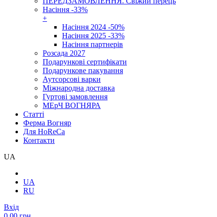
ПЕРЕДЗАМОВЛЕННЯ. Свіжий перець
Насіння -33%
+
Насіння 2024 -50%
Насіння 2025 -33%
Насіння партнерів
Розсада 2027
Подарункові сертифікати
Подарункове пакування
Аутсорсові варки
Міжнародна доставка
Гуртові замовлення
МЕрЧ ВОГНЯРА
Cтатті
Ферма Вогняр
Для HoReCa
Контакти
UA
UA
RU
Вхід
0.00 грн.