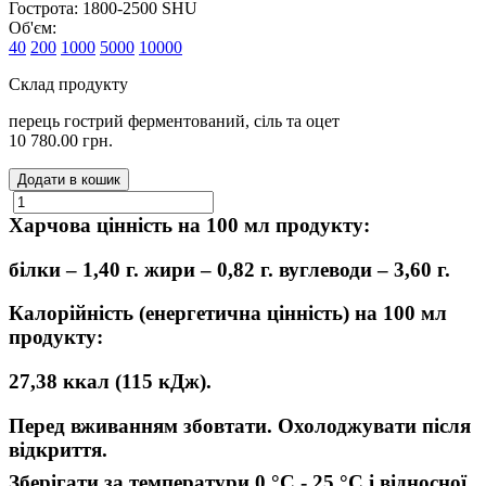
Гострота: 1800-2500 SHU
Об'єм:
40
200
1000
5000
10000
Склад продукту
перець гострий ферментований, сіль та оцет
10 780.00 грн.
Додати в кошик
Харчова
цінність на 100 мл продукту:
білки – 1,40 г. жири – 0,82 г. вуглеводи – 3,60 г.
Калорійність (енергетична цінність) на 100 мл
продукту:
27,38 ккал (115 кДж).
Перед вживанням збовтати. Охолоджувати після
відкриття.
Зберігати за температури 0 °C - 25 °C і відносної