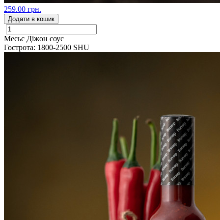
259.00 грн.
Додати в кошик
Месьє Діжон соус
Гострота: 1800-2500 SHU