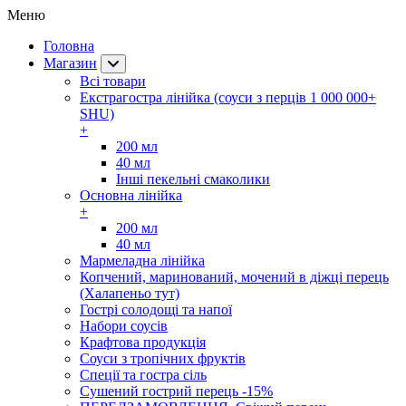
Меню
Головна
Магазин
Всі товари
Екстрагостра лінійка (соуси з перців 1 000 000+
SHU)
+
200 мл
40 мл
Інші пекельні смаколики
Основна лінійка
+
200 мл
40 мл
Мармеладна лінійка
Копчений, маринований, мочений в діжці перець
(Халапеньо тут)
Гострі солодощі та напої
Набори соусів
Крафтова продукція
Соуси з тропічних фруктів
Спеції та гостра сіль
Сушений гострий перець -15%