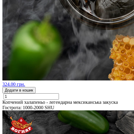
324.00 грн.
Додати в кошик
Копчений халапеньо - легендарна мексиканська закуска
Гострота: 1000-2000 SHU