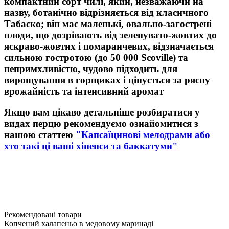
компактний сорт чилі, який, незважаючи на
назву, ботанічно відрізняється від класичного
Табаско; він має маленькі, овально-загострені
плоди, що дозрівають від зеленувато-жовтих до
яскраво-жовтих і помаранчевих, відзначається
сильною гостротою (до 50 000 Scoville) та
непримхливістю, чудово підходить для
вирощування в горщиках і цінується за рясну
врожайність та інтенсивний аромат
Якщо вам цікаво детальніше розбиратися у
видах перцю рекомендуємо ознайомитися з
нашою статтею
"Капсаїцинові мелодрами або
хто такі ці ваші хіненси та баккатуми"
Рекомендовані товари
Копчений халапеньо в медовому маринаді