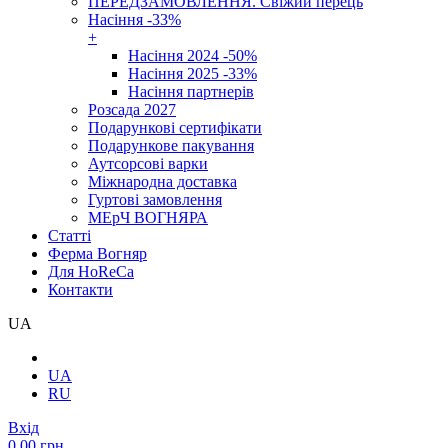
ПЕРЕДЗАМОВЛЕННЯ. Свіжий перець
Насіння -33%
+
Насіння 2024 -50%
Насіння 2025 -33%
Насіння партнерів
Розсада 2027
Подарункові сертифікати
Подарункове пакування
Аутсорсові варки
Міжнародна доставка
Гуртові замовлення
МЕрЧ ВОГНЯРА
Cтатті
Ферма Вогняр
Для HoReCa
Контакти
UA
UA
RU
Вхід
0.00 грн.