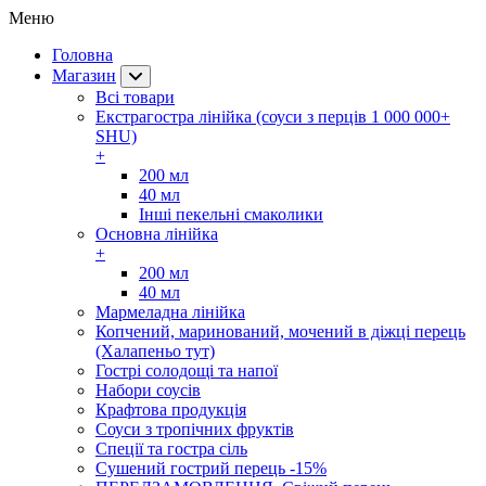
Меню
Головна
Магазин
Всі товари
Екстрагостра лінійка (соуси з перців 1 000 000+
SHU)
+
200 мл
40 мл
Інші пекельні смаколики
Основна лінійка
+
200 мл
40 мл
Мармеладна лінійка
Копчений, маринований, мочений в діжці перець
(Халапеньо тут)
Гострі солодощі та напої
Набори соусів
Крафтова продукція
Соуси з тропічних фруктів
Спеції та гостра сіль
Сушений гострий перець -15%