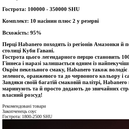
Гострота: 100000 - 350000 SHU
Комплект: 10 насінин плюс 2 у резерві
Всхожість: 95%
Перці Habanero походять із регіонів Амазонки й п
столиці Куби Гавані.
Гострота цього легендарного перцю становить 100
Гіннеса і наразі залишається одним із найпекучі
Окрім пекельного смаку, Habanero також володіє 
зеленого, оранжевого та до червоного кольору і 
Завдяки своїй багатій смаковій палітрі, Habane
маринують та й просто додають до звичайних стр
власний розсуд!
Рекомендовані товари
Закопченець соус
Гострота: 1800-2500 SHU