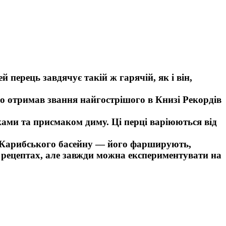
 перець завдячує такій ж гарячій, як і він,
ro отримав звання найгострішого в Книзі Рекордів
ками та присмаком диму. Ці перці варіюються від
їн Карибського басейну — його фарширують,
 рецептах, але завжди можна експериментувати на