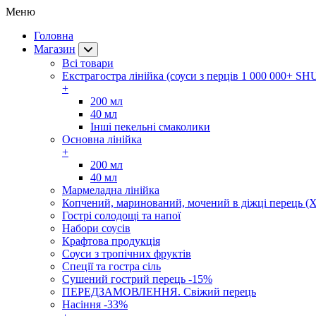
Меню
Головна
Магазин
Всі товари
Екстрагостра лінійка (соуси з перців 1 000 000+ SH
+
200 мл
40 мл
Інші пекельні смаколики
Основна лінійка
+
200 мл
40 мл
Мармеладна лінійка
Копчений, маринований, мочений в діжці перець (Х
Гострі солодощі та напої
Набори соусів
Крафтова продукція
Соуси з тропічних фруктів
Спеції та гостра сіль
Сушений гострий перець -15%
ПЕРЕДЗАМОВЛЕННЯ. Свіжий перець
Насіння -33%