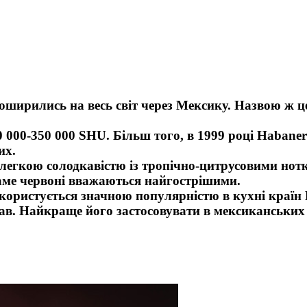
оширились на весь світ через Мексику. Назвою ж цей
 000-350 000 SHU. Більш того, в 1999 році Habane
ших.
легкою солодкавістю із тропічно-цитрусовими нот
саме червоні вважаються найгострішими.
ro користується значною популярністю в кухні кра
ав. Найкраще його застосовувати в мексиканських