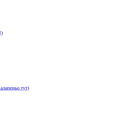
U)
алапеньо тут)