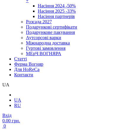
+
Насіння 2024 -50%
Насіння 2025 -33%
Насіння партнерів
Розсада 2027
Подарункові сертифікати
Подарункове пакування
Аутсорсові варки
Міжнародна доставка
Гуртові замовлення
МЕрЧ ВОГНЯРА
Cтатті
Ферма Вогняр
Для HoReCa
Контакти
UA
UA
RU
Вхід
0.00 грн.
0