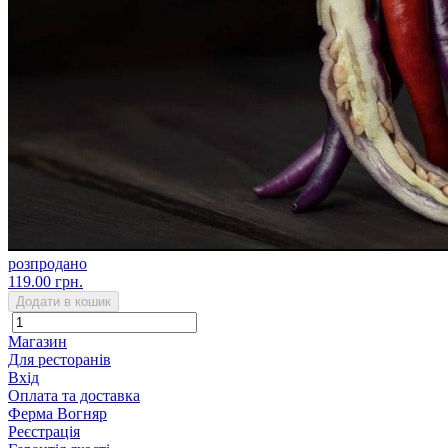
розпродано
119.00 грн.
Додати в кошик
Магазин
Для ресторанів
Вхід
Оплата та доставка
Ферма Вогняр
Реєстрація