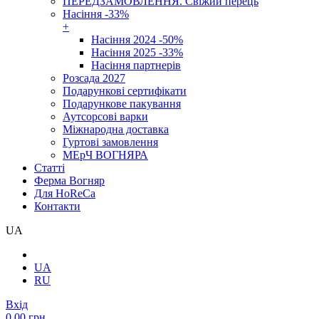
ПЕРЕДЗАМОВЛЕННЯ. Свіжий перець
Насіння -33%
+
Насіння 2024 -50%
Насіння 2025 -33%
Насіння партнерів
Розсада 2027
Подарункові сертифікати
Подарункове пакування
Аутсорсові варки
Міжнародна доставка
Гуртові замовлення
МЕрЧ ВОГНЯРА
Cтатті
Ферма Вогняр
Для HoReCa
Контакти
UA
UA
RU
Вхід
0.00 грн.