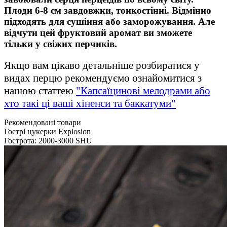
Плоди 6-8 см завдовжки, тонкостінні. Відмінно
підходять для сушіння або заморожування. Але
відчути цей фруктовий аромат ви зможете
тільки у свіжих перчиків.
Якщо вам цікаво детальніше розбиратися у
видах перцю рекомендуємо ознайомитися з
нашою статтею
"Капсаїцинові мелодрами або
хто такі ці ваші хіненси та баккатуми"
Рекомендовані товари
Гострі цукерки Explosion
Гострота: 2000-3000 SHU