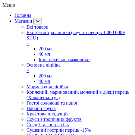
Меню
Головна
Магазин
Всі товари
Екстрагостра лінійка (соуси з перців 1 000 000+
SHU)
+
200 мл
40 мл
Інші пекельні смаколики
Основна лінійка
+
200 мл
40 мл
Мармеладна лінійка
Копчений, маринований, мочений в діжці перець
(Халапеньо тут)
Гострі солодощі та напої
Набори соусів
Крафтова продукція
Соуси з тропічних фруктів
Спеції та гостра сіль
Сушений гострий перець -15%