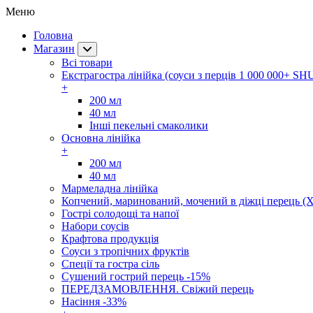
Меню
Головна
Магазин
Всі товари
Екстрагостра лінійка (соуси з перців 1 000 000+ SH
+
200 мл
40 мл
Інші пекельні смаколики
Основна лінійка
+
200 мл
40 мл
Мармеладна лінійка
Копчений, маринований, мочений в діжці перець (Х
Гострі солодощі та напої
Набори соусів
Крафтова продукція
Соуси з тропічних фруктів
Спеції та гостра сіль
Сушений гострий перець -15%
ПЕРЕДЗАМОВЛЕННЯ. Свіжий перець
Насіння -33%