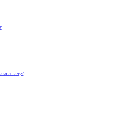
U)
алапеньо тут)