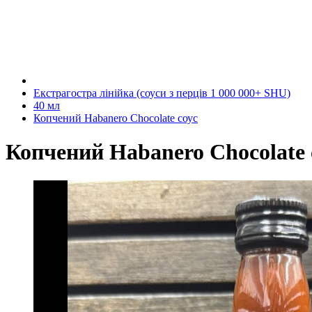
Екстрагостра лінійка (соуси з перців 1 000 000+ SHU)
40 мл
Копчений Habanero Chocolate соус
Копчений Habanero Chocolate 