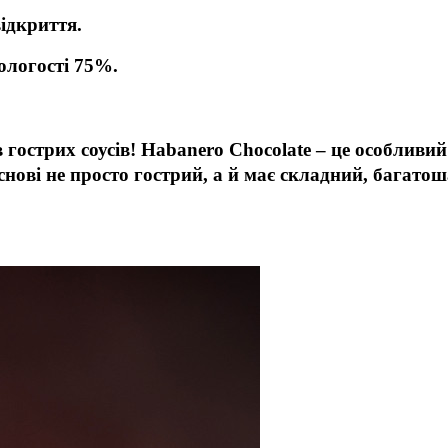
відкриття.
вологості 75%.
 гострих соусів! Habanero Chocolate – це особливи
основі не просто гострий, а й має складний, багат