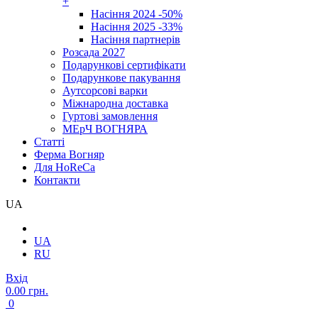
+
Насіння 2024 -50%
Насіння 2025 -33%
Насіння партнерів
Розсада 2027
Подарункові сертифікати
Подарункове пакування
Аутсорсові варки
Міжнародна доставка
Гуртові замовлення
МЕрЧ ВОГНЯРА
Cтатті
Ферма Вогняр
Для HoReCa
Контакти
UA
UA
RU
Вхід
0.00 грн.
0