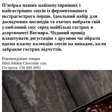
П’ятірка наших найпопулярніших і
найгостріших соусів із ферментованого
екстрагострого перцю. Ідеальний набір для
досвідчених вогнеїдів та охочих вибрати свій
улюблений соус серед найбільш гострих в
асортименті Вогняра.
Чудовий привід
влаштувати дегустацію з друзями чи зібрати
вдома власну колекцію соусів на випадок, коли
забракне гострих відчуттів.
Рекомендовані товари
Bhut Jolokia Chocolate соус
Гострота: 150 000 SHU