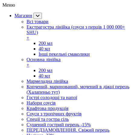
Меню
Магазин
Всі товари
Екстрагостра лінійка (соуси з перців 1 000 000+
SHU)
+
200 мл
40 мл
Інші пекельні смаколики
Основна лінійка
+
200 мл
40 мл
Мармеладна лінійка
Копчений, маринований, мочений в діжці перець
(Халапеньо тут)
Гострі солодощі та напої
Набори соусів
Крафтова продукція
Соуси з тропічних фруктів
Спеції та гостра сіль
Сушений гострий перець -15%
ПЕРЕДЗАМОВЛЕННЯ. Свіжий перець