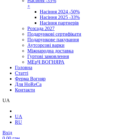
Насіння -33%
+
Насіння 2024 -50%
Насіння 2025 -33%
Насіння партнерів
Розсада 2027
Подарункові сертифікати
Подарункове пакування
Аутсорсові варки
Міжнародна доставка
Гуртові замовлення
МЕрЧ ВОГНЯРА
Головна
Cтатті
Ферма Вогняр
Для HoReCa
Контакти
UA
UA
RU
Вхід
0.00 грн.