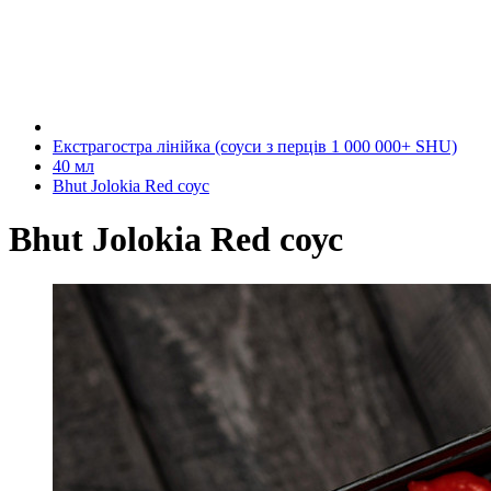
Екстрагостра лінійка (соуси з перців 1 000 000+ SHU)
40 мл
Bhut Jolokia Red соус
Bhut Jolokia Red соус