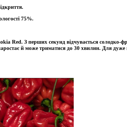
відкриття.
вологості 75%.
olokia Red. З перших секунд відчувається солодко
наростає й може триматися до 30 хвилин. Для дуже 