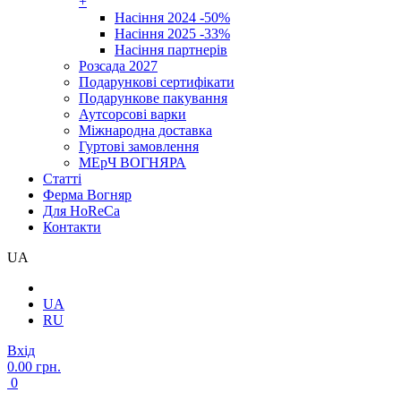
+
Насіння 2024 -50%
Насіння 2025 -33%
Насіння партнерів
Розсада 2027
Подарункові сертифікати
Подарункове пакування
Аутсорсові варки
Міжнародна доставка
Гуртові замовлення
МЕрЧ ВОГНЯРА
Cтатті
Ферма Вогняр
Для HoReCa
Контакти
UA
UA
RU
Вхід
0.00 грн.
0