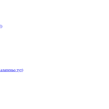
U)
алапеньо тут)