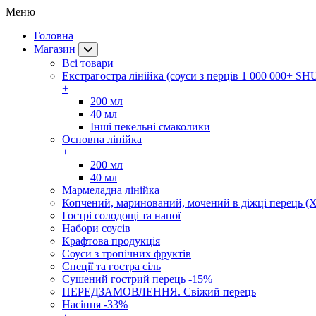
Меню
Головна
Магазин
Всі товари
Екстрагостра лінійка (соуси з перців 1 000 000+ SH
+
200 мл
40 мл
Інші пекельні смаколики
Основна лінійка
+
200 мл
40 мл
Мармеладна лінійка
Копчений, маринований, мочений в діжці перець (Х
Гострі солодощі та напої
Набори соусів
Крафтова продукція
Соуси з тропічних фруктів
Спеції та гостра сіль
Сушений гострий перець -15%
ПЕРЕДЗАМОВЛЕННЯ. Свіжий перець
Насіння -33%