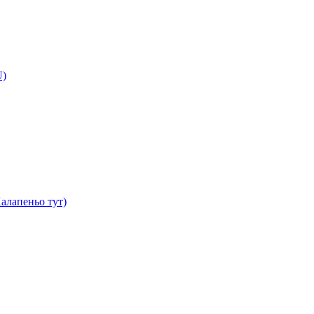
U)
алапеньо тут)