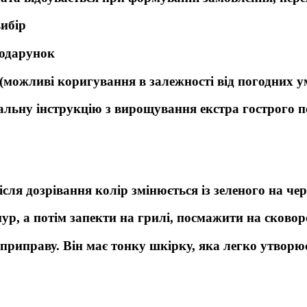
вибір
подарунок
 (можливі коригування в залежності від погодних у
альну інструкцію з вирощування екстра гострого 
сля дозрівання колір змінюється із зеленого на че
, а потім запекти на грилі, посмажити на сковород
к приправу. Він має тонку шкірку, яка легко утворю