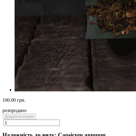
100.00 грн.
розпродано
Додати в кошик
Належність до виду: Capsicum annuum