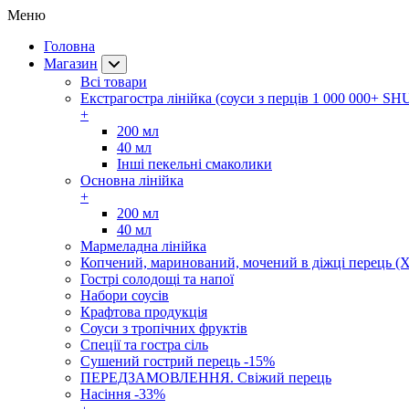
Меню
Головна
Магазин
Всі товари
Екстрагостра лінійка (соуси з перців 1 000 000+ SH
+
200 мл
40 мл
Інші пекельні смаколики
Основна лінійка
+
200 мл
40 мл
Мармеладна лінійка
Копчений, маринований, мочений в діжці перець (Х
Гострі солодощі та напої
Набори соусів
Крафтова продукція
Соуси з тропічних фруктів
Спеції та гостра сіль
Сушений гострий перець -15%
ПЕРЕДЗАМОВЛЕННЯ. Свіжий перець
Насіння -33%