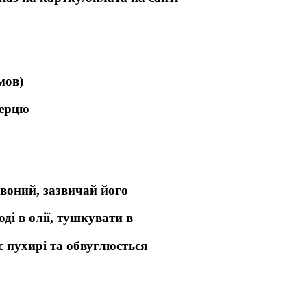
мов)
перцю
рвоний, зазвичай його
і в олії, тушкувати в
є пухирі та обвуглюється