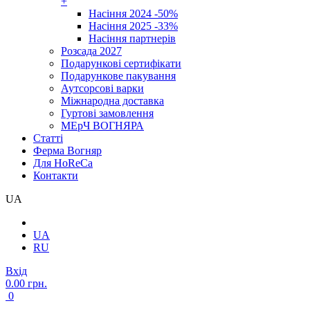
+
Насіння 2024 -50%
Насіння 2025 -33%
Насіння партнерів
Розсада 2027
Подарункові сертифікати
Подарункове пакування
Аутсорсові варки
Міжнародна доставка
Гуртові замовлення
МЕрЧ ВОГНЯРА
Cтатті
Ферма Вогняр
Для HoReCa
Контакти
UA
UA
RU
Вхід
0.00 грн.
0