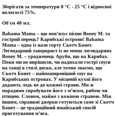
Зберігати за температури 0 °C - 25 °C і відносної
вологості 75%.
Об'єм 40 мл.
Bahama
Mama
– що пов’язує пісню
Boney
M
. та
гострий перець? Карибські острови!
Bahama
Mama
– одна із назв сорту Скотч Бонет.
Легендарний танцюрист із не менш легендарних
Boney
M
. – уродженець Аруби, що на Карибах.
Поки ми не вирішили, чи надихали гострі соуси
на танці в стилі диско, але точно знаємо, що
Скотч Бонет – найпоширеніший соус на
Карибських островах. У місцевій кухні його
додають ледь не до кожної страви. Ми ж
порадимо спробувати його з м’ясом, рибою чи
птицею. Словом, майже з кожною стравою. Між
іншим, справжні джерки готуються саме зі Скотч
Бонет – це традиційний ямайський спосіб
приготування м’яса.