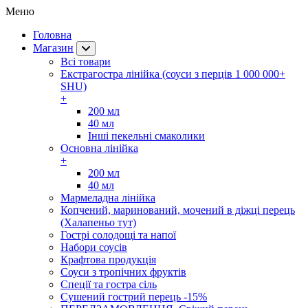
Меню
Головна
Магазин
Всі товари
Екстрагостра лінійка (соуси з перців 1 000 000+
SHU)
+
200 мл
40 мл
Інші пекельні смаколики
Основна лінійка
+
200 мл
40 мл
Мармеладна лінійка
Копчений, маринований, мочений в діжці перець
(Халапеньо тут)
Гострі солодощі та напої
Набори соусів
Крафтова продукція
Соуси з тропічних фруктів
Спеції та гостра сіль
Сушений гострий перець -15%