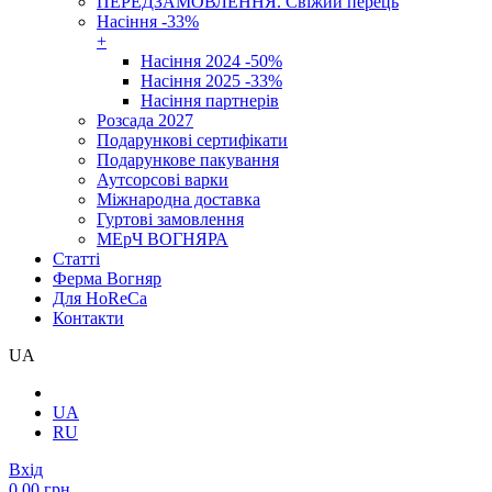
ПЕРЕДЗАМОВЛЕННЯ. Свіжий перець
Насіння -33%
+
Насіння 2024 -50%
Насіння 2025 -33%
Насіння партнерів
Розсада 2027
Подарункові сертифікати
Подарункове пакування
Аутсорсові варки
Міжнародна доставка
Гуртові замовлення
МЕрЧ ВОГНЯРА
Cтатті
Ферма Вогняр
Для HoReCa
Контакти
UA
UA
RU
Вхід
0.00 грн.