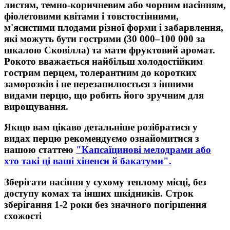
листям, темно-коричневим або чорним насінням,
фіолетовими квітами і товстостінними,
м'ясистими плодами різної форми і забарвлення,
які можуть бути гострими (30 000–100 000 за
шкалою Сковілла) та мати фруктовий аромат.
Рокото вважається найбільш холодостійким
гострим перцем, толерантним до коротких
заморозків і не перезапилюється з іншими
видами перцю, що робить його зручним для
вирощування.
Якщо вам цікаво детальніше розібратися у
видах перцю рекомендуємо ознайомитися з
нашою статтею
"Капсаїцинові мелодрами або
хто такі ці ваші хіненси й бакатуми".
Зберігати насіння у сухому теплому місці, без
доступу комах та інших шкідників. Строк
зберігання 1-2 роки без значного погіршення
схожості