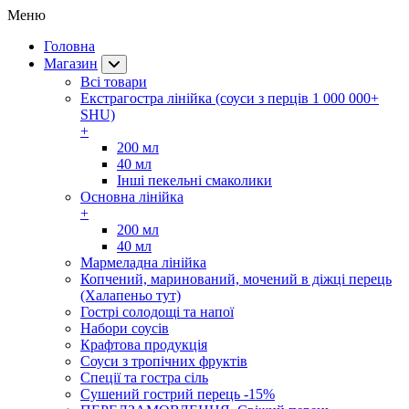
Меню
Головна
Магазин
Всі товари
Екстрагостра лінійка (соуси з перців 1 000 000+
SHU)
+
200 мл
40 мл
Інші пекельні смаколики
Основна лінійка
+
200 мл
40 мл
Мармеладна лінійка
Копчений, маринований, мочений в діжці перець
(Халапеньо тут)
Гострі солодощі та напої
Набори соусів
Крафтова продукція
Соуси з тропічних фруктів
Спеції та гостра сіль
Сушений гострий перець -15%