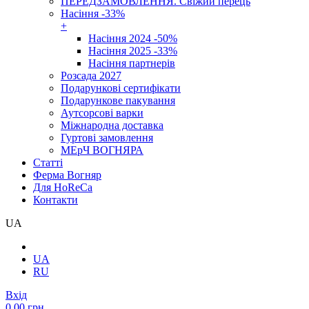
ПЕРЕДЗАМОВЛЕННЯ. Свіжий перець
Насіння -33%
+
Насіння 2024 -50%
Насіння 2025 -33%
Насіння партнерів
Розсада 2027
Подарункові сертифікати
Подарункове пакування
Аутсорсові варки
Міжнародна доставка
Гуртові замовлення
МЕрЧ ВОГНЯРА
Cтатті
Ферма Вогняр
Для HoReCa
Контакти
UA
UA
RU
Вхід
0.00 грн.