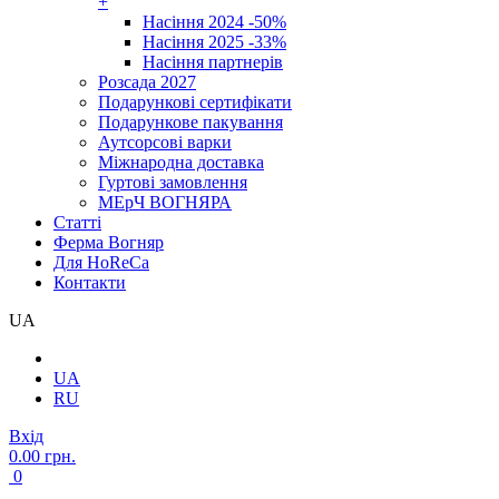
+
Насіння 2024 -50%
Насіння 2025 -33%
Насіння партнерів
Розсада 2027
Подарункові сертифікати
Подарункове пакування
Аутсорсові варки
Міжнародна доставка
Гуртові замовлення
МЕрЧ ВОГНЯРА
Cтатті
Ферма Вогняр
Для HoReCa
Контакти
UA
UA
RU
Вхід
0.00 грн.
0