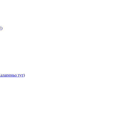
U)
алапеньо тут)