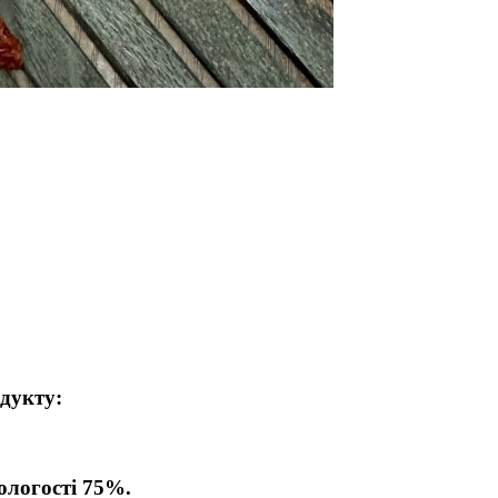
одукту:
вологості 75%.