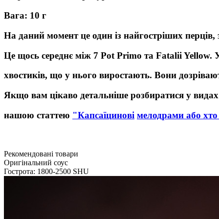
Вага: 10 г
На даний момент це один із найгостріших перців,
Це щось середнє між 7 Pot Primo та Fatalii Yello
хвостиків, що у нього виростають. Вони дозрівают
Якщо вам цікаво детальніше розбиратися у вида
нашою статтею
"Капсаїцинові
мелодрами або хто 
Рекомендовані товари
Оригінальний соус
Гострота: 1800-2500 SHU