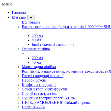
Меню
Головна
Магазин
Всі товари
Екстрагостра лінійка (соуси з перців 1 000 000+ SH
+
200 мл
40 мл
Інші пекельні смаколики
Основна лінійка
+
200 мл
40 мл
Мармеладна лінійка
Копчений, маринований, мочений в діжці перець (Х
Гострі солодощі та напої
Набори соусів
Крафтова продукція
Соуси з тропічних фруктів
Спеції та гостра сіль
Сушений гострий перець -15%
ПЕРЕДЗАМОВЛЕННЯ. Свіжий перець
Насіння -33%