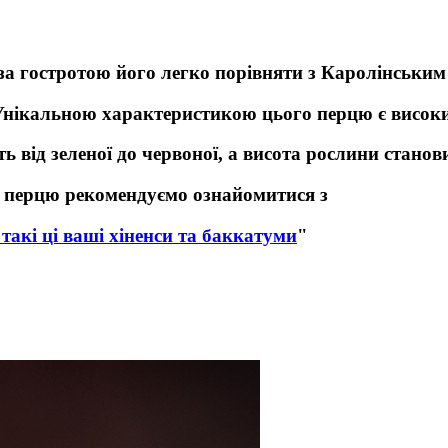
 за гостротою його легко порівняти з Каролінським
w. Унікальною характеристикою цього перцю є висок
ь від зеленої до червоної, а висота рослини станов
х перцю рекомендуємо ознайомитися з
такі ці ваші хіненси та баккатуми
"