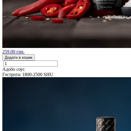
259.00 грн.
Додати в кошик
Адобо соус
Гострота: 1800-2500 SHU