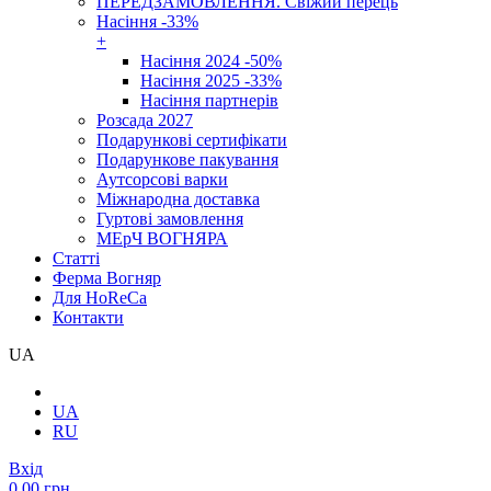
ПЕРЕДЗАМОВЛЕННЯ. Свіжий перець
Насіння -33%
+
Насіння 2024 -50%
Насіння 2025 -33%
Насіння партнерів
Розсада 2027
Подарункові сертифікати
Подарункове пакування
Аутсорсові варки
Міжнародна доставка
Гуртові замовлення
МЕрЧ ВОГНЯРА
Cтатті
Ферма Вогняр
Для HoReCa
Контакти
UA
UA
RU
Вхід
0.00 грн.