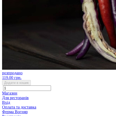
розпродано
119.00 грн.
Додати в кошик
Магазин
Для ресторанів
Вхід
Оплата та доставка
Ферма Вогняр