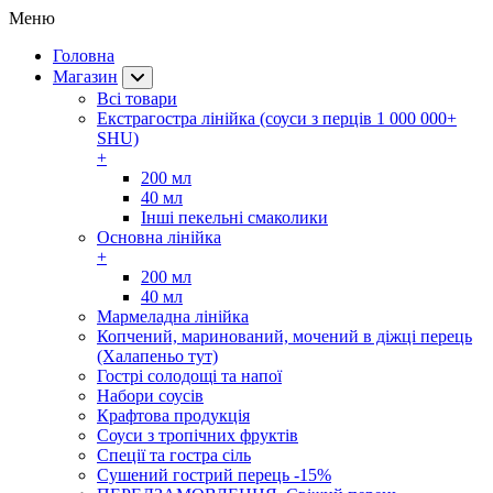
Меню
Головна
Магазин
Всі товари
Екстрагостра лінійка (соуси з перців 1 000 000+
SHU)
+
200 мл
40 мл
Інші пекельні смаколики
Основна лінійка
+
200 мл
40 мл
Мармеладна лінійка
Копчений, маринований, мочений в діжці перець
(Халапеньо тут)
Гострі солодощі та напої
Набори соусів
Крафтова продукція
Соуси з тропічних фруктів
Спеції та гостра сіль
Сушений гострий перець -15%