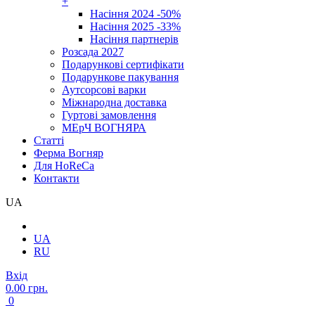
+
Насіння 2024 -50%
Насіння 2025 -33%
Насіння партнерів
Розсада 2027
Подарункові сертифікати
Подарункове пакування
Аутсорсові варки
Міжнародна доставка
Гуртові замовлення
МЕрЧ ВОГНЯРА
Cтатті
Ферма Вогняр
Для HoReCa
Контакти
UA
UA
RU
Вхід
0.00 грн.
0