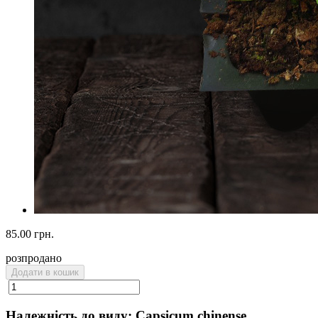
85.00 грн.
розпродано
Додати в кошик
Належність до виду: Capsicum chinense