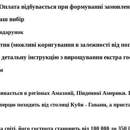
плата відбувається при формуванні замовленн
Ваш вибір
подарунок
ітня (можливі коригування в залежності від по
 детальну інструкцію з вирощування екстра г
м
нається в регіонах Амазонії, Південної Америки. П
ерцю походить від столиці Куби - Гавани, а приста
а світі, його гострота становить від 100 000 до 350