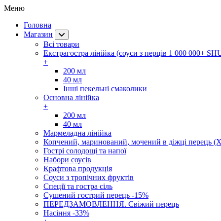
Меню
Головна
Магазин
Всі товари
Екстрагостра лінійка (соуси з перців 1 000 000+ SH
+
200 мл
40 мл
Інші пекельні смаколики
Основна лінійка
+
200 мл
40 мл
Мармеладна лінійка
Копчений, маринований, мочений в діжці перець (Х
Гострі солодощі та напої
Набори соусів
Крафтова продукція
Соуси з тропічних фруктів
Спеції та гостра сіль
Сушений гострий перець -15%
ПЕРЕДЗАМОВЛЕННЯ. Свіжий перець
Насіння -33%