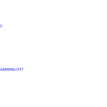
U)
алапеньо тут)