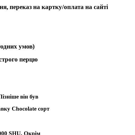
я, переказ на картку/оплата на сайті
годних умов)
острого перцю
ізніше він був
вку Chocolate сорт
 000 SHU.
Окрім