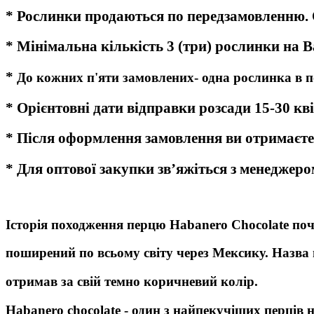
* Рослинки продаються по передзамовленню. О
* Мінімальна кількість 3 (три) рослинки на 
*
До кожних п'яти замовлених- одна рослинка в 
* Орієнтовні дати відправки розсади 15-30 кв
* Після оформлення замовлення ви отримаєте
* Для оптової закупки зв’яжіться з менеджеро
Історія походження перцю Habanero Chocolate почи
поширений по всьому світу через Мексику. Назва п
отримав за свій темно коричневий колір.
Habanero chocolate - один з найпекучіших перців н