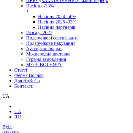
ПЕРЕДЗАМОВЛЕННЯ. Свіжий перець
Насіння -33%
+
Насіння 2024 -50%
Насіння 2025 -33%
Насіння партнерів
Розсада 2027
Подарункові сертифікати
Подарункове пакування
Аутсорсові варки
Міжнародна доставка
Гуртові замовлення
МЕрЧ ВОГНЯРА
Cтатті
Ферма Вогняр
Для HoReCa
Контакти
UA
UA
RU
Вхід
0.00 грн.