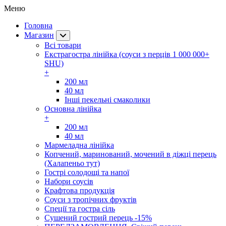
Меню
Головна
Магазин
Всі товари
Екстрагостра лінійка (соуси з перців 1 000 000+
SHU)
+
200 мл
40 мл
Інші пекельні смаколики
Основна лінійка
+
200 мл
40 мл
Мармеладна лінійка
Копчений, маринований, мочений в діжці перець
(Халапеньо тут)
Гострі солодощі та напої
Набори соусів
Крафтова продукція
Соуси з тропічних фруктів
Спеції та гостра сіль
Сушений гострий перець -15%