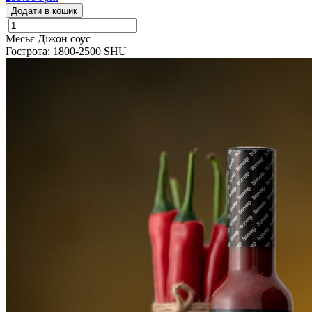
Додати в кошик
Месьє Діжон соус
Гострота: 1800-2500 SHU