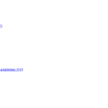
U)
алапеньо тут)