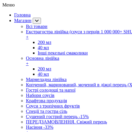
Меню
Головна
Магазин
Всі товари
Екстрагостра лінійка (соуси з перців 1 000 000+ SH
+
200 мл
40 мл
Інші пекельні смаколики
Основна лінійка
+
200 мл
40 мл
Мармеладна лінійка
Копчений, маринований, мочений в діжці перець (Х
Гострі солодощі та напої
Набори соусів
Крафтова продукція
Соуси з тропічних фруктів
Спеції та гостра сіль
Сушений гострий перець -15%
ПЕРЕДЗАМОВЛЕННЯ. Свіжий перець
Насіння -33%