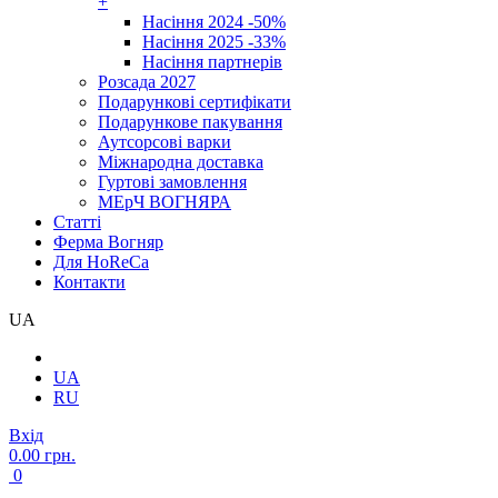
+
Насіння 2024 -50%
Насіння 2025 -33%
Насіння партнерів
Розсада 2027
Подарункові сертифікати
Подарункове пакування
Аутсорсові варки
Міжнародна доставка
Гуртові замовлення
МЕрЧ ВОГНЯРА
Cтатті
Ферма Вогняр
Для HoReCa
Контакти
UA
UA
RU
Вхід
0.00 грн.
0