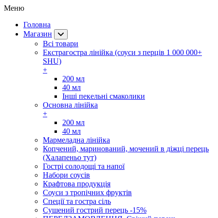
Меню
Головна
Магазин
Всі товари
Екстрагостра лінійка (соуси з перців 1 000 000+
SHU)
+
200 мл
40 мл
Інші пекельні смаколики
Основна лінійка
+
200 мл
40 мл
Мармеладна лінійка
Копчений, маринований, мочений в діжці перець
(Халапеньо тут)
Гострі солодощі та напої
Набори соусів
Крафтова продукція
Соуси з тропічних фруктів
Спеції та гостра сіль
Сушений гострий перець -15%