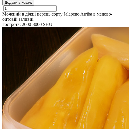
Додати в кошик
Мочений в діжці перець сорту Jalapeno Arriba в медово-
оцтовій заливці
Гострота: 2000-3000 SHU