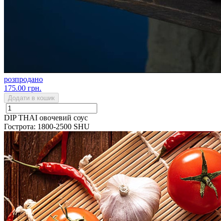
розпродано
175.00 грн.
Додати в кошик
DIP THAI овочевий соус
Гострота: 1800-2500 SHU