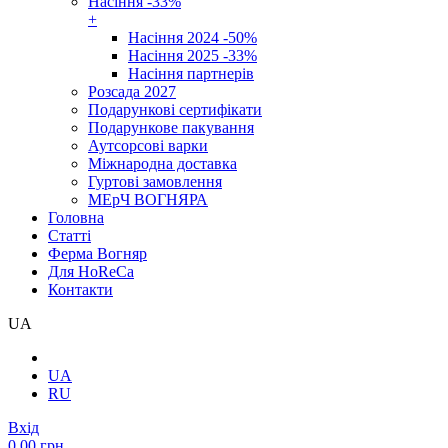
Насіння -33%
+
Насіння 2024 -50%
Насіння 2025 -33%
Насіння партнерів
Розсада 2027
Подарункові сертифікати
Подарункове пакування
Аутсорсові варки
Міжнародна доставка
Гуртові замовлення
МЕрЧ ВОГНЯРА
Головна
Cтатті
Ферма Вогняр
Для HoReCa
Контакти
UA
UA
RU
Вхід
0.00 грн.