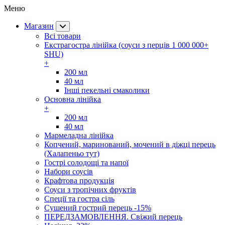
Меню
Магазин
Всі товари
Екстрагостра лінійка (соуси з перців 1 000 000+
SHU)
+
200 мл
40 мл
Інші пекельні смаколики
Основна лінійка
+
200 мл
40 мл
Мармеладна лінійка
Копчений, маринований, мочений в діжці перець
(Халапеньо тут)
Гострі солодощі та напої
Набори соусів
Крафтова продукція
Соуси з тропічних фруктів
Спеції та гостра сіль
Сушений гострий перець -15%
ПЕРЕДЗАМОВЛЕННЯ. Свіжий перець