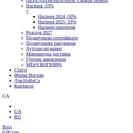
ПЕРЕДЗАМОВЛЕННЯ. Свіжий перець
Насіння -33%
+
Насіння 2024 -50%
Насіння 2025 -33%
Насіння партнерів
Розсада 2027
Подарункові сертифікати
Подарункове пакування
Аутсорсові варки
Міжнародна доставка
Гуртові замовлення
МЕрЧ ВОГНЯРА
Cтатті
Ферма Вогняр
Для HoReCa
Контакти
UA
UA
RU
Вхід
0.00 грн.