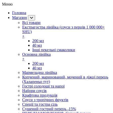
Меню
Головна
Магазин
Всі товари
Екстрагостра лінійка (соуси з перців 1 000 000+
SHU)
+
200 мл
40 мл
Інші пекельні смаколики
Основна лінійка
+
200 мл
40 мл
Мармеладна лінійка
Копчений, маринований, мочений в діжці перець
(Халапеньо тут)
Гострі солодощі та напої
Набори соусів
Крафтова продукція
Соуси з тропічних фруктів
Спеції та гостра сіль
Сушений гострий перець -15%