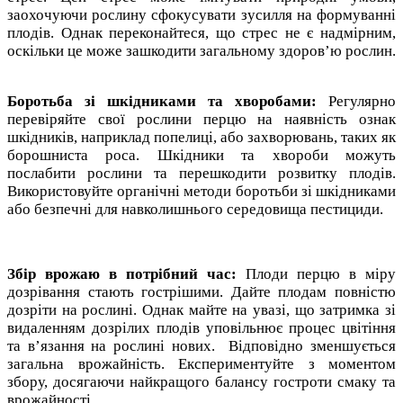
заохочуючи рослину сфокусувати зусилля на формуванні
плодів. Однак переконайтеся, що стрес не є надмірним,
оскільки це може зашкодити загальному здоров’ю рослин.
Боротьба зі шкідниками та хворобами:
Регулярно
перевіряйте свої рослини перцю на наявність ознак
шкідників, наприклад попелиці, або захворювань, таких як
борошниста роса. Шкідники та хвороби можуть
послабити рослини та перешкодити розвитку плодів.
Використовуйте органічні методи боротьби зі шкідниками
або безпечні для навколишнього середовища пестициди.
Збір врожаю в потрібний час:
Плоди перцю в міру
дозрівання стають гострішими. Дайте плодам повністю
дозріти на рослині. Однак майте на увазі, що затримка зі
видаленням дозрілих плодів уповільнює процес цвітіння
та в’язання на рослині нових. Відповідно зменшується
загальна врожайність. Експериментуйте з моментом
збору, досягаючи найкращого балансу гостроти смаку та
врожайності.