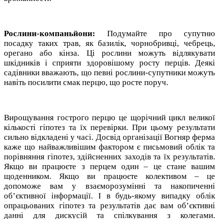
Рослини-компаньйони:
Подумайте про супутню
посадку таких трав, як базилік, чорнобривці, чебрець,
орегано або кінза. Ці рослини можуть відлякувати
шкідників і сприяти здоровішому росту перців. Деякі
садівники вважають, що певні рослини-супутники можуть
навіть посилити смак перцю, що росте поруч.
Вирощування гострого перцю це щорічний цикл великої
кількості гіпотез та їх перевірки. При цьому результати
сильно відкладені у часі. Досвід організації Вогняр ферма
каже що найважливішим фактором є письмовий облік та
порівняння гіпотез, здійсненних заходів та їх результатів.
Якщо ви працюєте з перцем один – це стане вашим
щоденником. Якщо ви працюєте колективом – це
допоможе вам у взаєморозумінні та накопиченні
об’єктивної інформації. І в будь-якому випадку облік
опрацьованих гіпотез та результатів дає вам об’єктивні
данні для дискусій та спілкування з колегами.