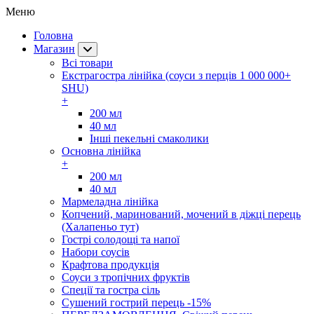
Меню
Головна
Магазин
Всі товари
Екстрагостра лінійка (соуси з перців 1 000 000+
SHU)
+
200 мл
40 мл
Інші пекельні смаколики
Основна лінійка
+
200 мл
40 мл
Мармеладна лінійка
Копчений, маринований, мочений в діжці перець
(Халапеньо тут)
Гострі солодощі та напої
Набори соусів
Крафтова продукція
Соуси з тропічних фруктів
Спеції та гостра сіль
Сушений гострий перець -15%