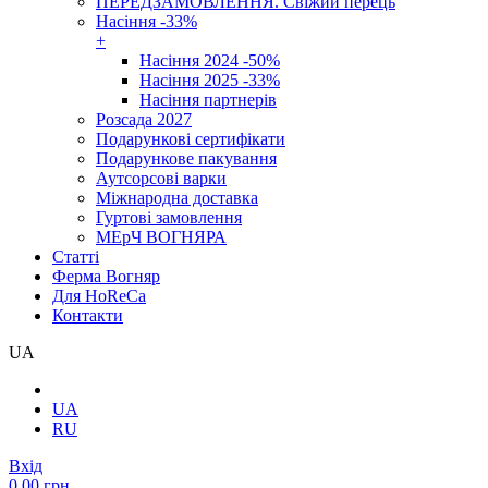
ПЕРЕДЗАМОВЛЕННЯ. Свіжий перець
Насіння -33%
+
Насіння 2024 -50%
Насіння 2025 -33%
Насіння партнерів
Розсада 2027
Подарункові сертифікати
Подарункове пакування
Аутсорсові варки
Міжнародна доставка
Гуртові замовлення
МЕрЧ ВОГНЯРА
Cтатті
Ферма Вогняр
Для HoReCa
Контакти
UA
UA
RU
Вхід
0.00 грн.