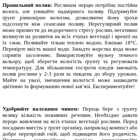
Правильний полив:
Рослинам перцю потрібна постійна
волога, але уникайте надмірного поливу. Підтримуйте
ґрунт рівномірно вологим, дозволяючи йому трохи
підсохнути між сеансами поливу. Нерегулярний полив
може призвести до недоречного стресу рослин, негативно
вплинути на розвиток на всіх етапах вегетації і врешті на
їх смак. Поливайте тільки теплою водою, близько 18°C.
Перевірте якість вашої води. Занадто жорстка вода може
сприяти засоленню. Використовуйте мульчу темного
кольору, щоб зберегти вологість ґрунту та регулювати
температуру. Для збільшення гостроти плодів зменшіть
полив рослини у 2-3 рази за тиждень до збору урожаю.
Майте на увазі, зменшення вологості може зашкодити
цвітінню та формуванню нової зав’язі. Експериментуйте!
Удобрюйте належним чином:
Перець бере з ґрунту
велику кількість поживних речовин. Необхідно давати
перцю живлення на всіх етапах вегетації рослини. Перед
посадкою внесіть у ґрунт органіку, наприклад компост або
добре перепрілий гній, щоб підвищити його родючість.