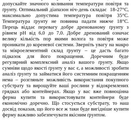
допускайте значного коливання температури повітря та
ґрунту. Оптимальний діапазон ніч-день складає 18-27°C,
максимально допустима температура повітря 35°C.
Температура ґрунту не повинна падати нижче 18°C.
Перець віддає перевагу добре дренованому ґрунту з
рівнем pH від 6,0 до 7,0. Добре дренований означає
велику кількість пор якими волога та повітря може
проникати до кореневої системи. Зверніть увагу на макро
та мікроелементний склад ґрунту – це дасть багато
підказок для його покращення. Доречним буде
регулярний комплексний аналіз вашого ґрунту. Якщо
сумніви щодо якості ґрунту у вас є, а можливості зробити
аналіз ґрунту та займатися його системним покращенням
нема – розгляньте можливість використання покупного
субстрату та вирощуйте ваші рослини у відокремлених
грядках або контейнерах. Якщо у вас вже повноцінна
ферма купити та використовувати контейнери буде
економічно доречно. Що стосується субстрату, то наш
досвід показав, що його все ж таки буде вигідніше купити
ферму важливо забезпечувати якісним ґрунтом.