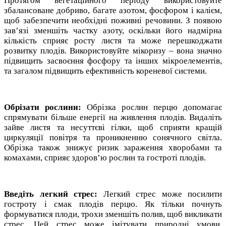
Протягом вегетаційного періоду використовуйте
збалансоване добриво, багате азотом, фосфором і калієм,
щоб забезпечити необхідні поживні речовини. З появою
зав’язі зменшіть частку азоту, оскільки його надмірна
кількість сприяє росту листя та може перешкоджати
розвитку плодів. Використовуйте мікоризу – вона значно
підвищить засвоєння фосфору та інших мікроелементів,
та загалом підвищить ефективність кореневої системи.
Обрізати рослини:
Обрізка рослин перцю допомагає
спрямувати більше енергії на живлення плодів. Видаліть
зайве листя та несуттєві гілки, щоб сприяти кращій
циркуляції повітря та проникненню сонячного світла.
Обрізка також знижує ризик зараження хворобами та
комахами, сприяє здоров’ю рослин та гостроті плодів.
Введіть легкий стрес:
Легкий стрес може посилити
гостроту і смак плодів перцю. Як тільки почнуть
формуватися плоди, трохи зменшіть полив, щоб викликати
стрес. Цей стрес може імітувати природні умови,