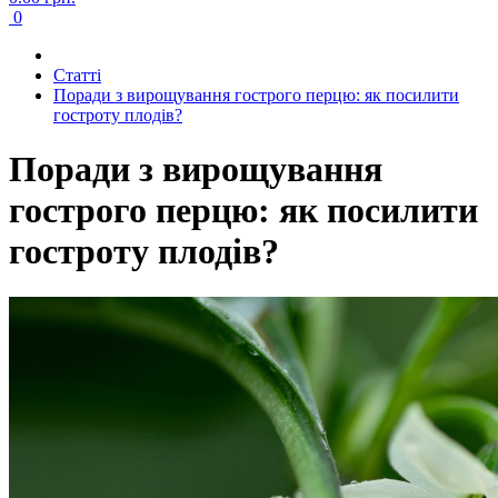
0
Cтатті
Поради з вирощування гострого перцю: як посилити
гостроту плодів?
Поради з вирощування
гострого перцю: як посилити
гостроту плодів?