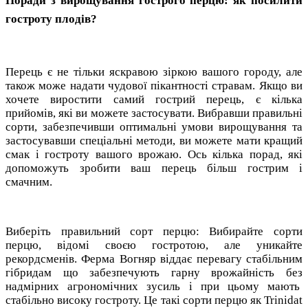
Поради з вирощування гострого перцю: як посилити
гостроту плодів?
Перець є не тільки яскравою зіркою вашого городу, але
також може надати чудової пікантності стравам. Якщо ви
хочете виростити самий гострий перець, є кілька
прийомів, які ви можете застосувати. Вибравши правильні
сорти, забезпечивши оптимальні умови вирощування та
застосувавши спеціальні методи, ви можете мати кращий
смак і гостроту вашого врожаю. Ось кілька порад, які
допоможуть зробити ваш перець більш гострим і
смачним.
Виберіть правильний сорт перцю: Вибирайте сорти
перцю, відомі своєю гостротою, але уникайте
рекордсменів. Ферма Вогняр віддає перевагу стабільним
гібридам що забезпечують гарну врожайність без
надмірних агрономічних зусиль і при цьому мають
стабільно високу гостроту. Це такі сорти перцю як Trinidat