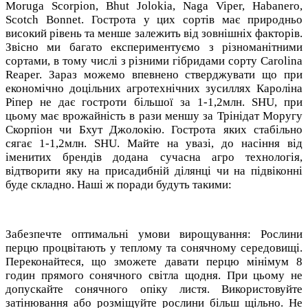
Moruga Scorpion, Bhut Jolokia, Naga Viper, Habanero,
Scotch Bonnet. Гострота у цих сортів має природньо
високий рівень та менше залежить від зовнішніх факторів.
Звісно ми багато експериментуємо з різноманітними
сортами, в тому числі з різними гібридами сорту Carolina
Reaper. Зараз можемо впевнено стверджувати що при
економічно доцільних агротехнічних зусиллях Кароліна
Ріпер не дає гостроти більшої за 1-1,2млн. SHU, при
цьому має врожайність в рази меншу за Трінідат Моругу
Скорпіон чи Бхут Джолокію. Гострота яких стабільно
сягає 1-1,2млн. SHU. Майте на увазі, до насіння від
іменитих брендів додана сучасна агро технологія,
відтворити яку на присадибній ділянці чи на підвіконні
буде складно. Наші ж поради будуть такими:
Забезпечте оптимальні умови вирощування: Рослини
перцю процвітають у теплому та сонячному середовищі.
Переконайтеся, що зможете давати перцю мінімум 8
годин прямого сонячного світла щодня. При цьому не
допускайте сонячного опіку листя. Використовуйте
затінювання або розміщуйте рослини більш щільно. Не