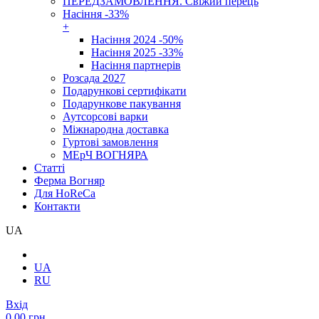
ПЕРЕДЗАМОВЛЕННЯ. Свіжий перець
Насіння -33%
+
Насіння 2024 -50%
Насіння 2025 -33%
Насіння партнерів
Розсада 2027
Подарункові сертифікати
Подарункове пакування
Аутсорсові варки
Міжнародна доставка
Гуртові замовлення
МЕрЧ ВОГНЯРА
Cтатті
Ферма Вогняр
Для HoReCa
Контакти
UA
UA
RU
Вхід
0.00 грн.