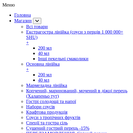
Меню
Головна
Магазин
Всі товари
Екстрагостра лінійка (соуси з перців 1 000 000+
SHU)
+
200 мл
40 мл
Інші пекельні смаколики
Основна лінійка
+
200 мл
40 мл
Мармеладна лінійка
Копчений, маринований, мочений в діжці перець
(Халапеньо тут)
Гострі солодощі та напої
Набори соусів
Крафтова продукція
Соуси з тропічних фруктів
Спеції та гостра сіль
Сушений гострий перець -15%