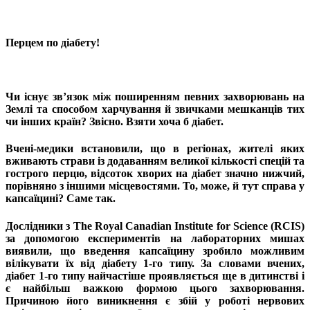
Перцем по діабету!
Чи існує зв’язок між поширенням певних захворювань на
Землі та способом харчування й звичками мешканців тих
чи інших країн? Звісно. Взяти хоча б діабет.
Вчені-медики встановили, що в регіонах, жителі яких
вживають страви із додаванням великої кількості спецій та
гострого перцю, відсоток хворих на діабет значно нижчий,
порівняно з іншими місцевостями. То, може, й тут справа у
капсаїцині? Саме так.
Дослідники з The Royal Canadian Institute for Science (RCIS)
за допомогою експериментів на лабораторних мишах
виявили, що введення капсаїцину зробило можливим
вілікувати їх від діабету 1-го типу. За словами вчених,
діабет 1-го типу найчастіше проявляється ще в дитинстві і
є найбільш важкою формою цього захворювання.
Причиною його виникнення є збій у роботі нервових