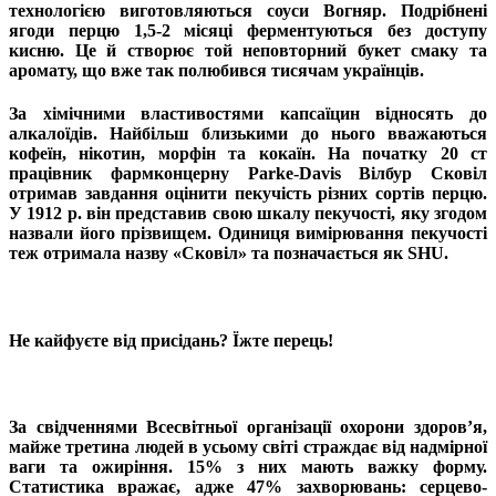
технологією виготовляються соуси Вогняр. Подрібнені
ягоди перцю 1,5-2 місяці ферментуються без доступу
кисню. Це й створює той неповторний букет смаку та
аромату, що вже так полюбився тисячам українців.
За хімічними властивостями капсаїцин відносять до
алкалоїдів. Найбільш близькими до нього вважаються
кофеїн, нікотин, морфін та кокаїн. На початку 20 ст
працівник фармконцерну Parke-Davis Вілбур Сковіл
отримав завдання оцінити пекучість різних сортів перцю.
У 1912 р. він представив свою шкалу пекучості, яку згодом
назвали його прізвищем. Одиниця вимірювання пекучості
теж отримала назву «Cковіл» та позначається як SHU.
Не кайфуєте від присідань? Їжте перець!
За свідченнями Всесвітньої організації охорони здоров’я,
майже третина людей в усьому світі страждає від надмірної
ваги та ожиріння. 15% з них мають важку форму.
Статистика вражає, адже 47% захворювань: серцево-