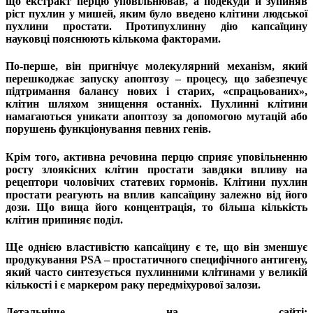
що екстракт перцю уповільнював, а подекуди й зупиняв
ріст пухлин у мишей, яким було введено клітини людської
пухлини простати. Протипухлинну дію капсаїцину
науковці пояснюють кількома факторами.
По-перше, він пригнічує молекулярний механізм, який
перешкоджає запуску апоптозу – процесу, що забезпечує
підтримання балансу нових і старих, «спрацьованих»,
клітин шляхом знищення останніх. Пухлинні клітини
намагаються уникати апоптозу за допомогою мутацій або
порушень функціонування певних генів.
Крім того, активна речовина перцю сприяє уповільненню
росту злоякісних клітин простати завдяки впливу на
рецептори чоловічих статевих гормонів. Клітини пухлин
простати реагують на вплив капсаїцину залежно від його
дози. Що вища його концентрація, то більша кількість
клітин припиняє поділ.
Ще однією властивістю капсаїцину є те, що він зменшує
продукування PSA – простатичного специфічного антигену,
який часто синтезується пухлинними клітинами у великій
кількості і є маркером раку передміхурової залози.
Детальніше на сайті: