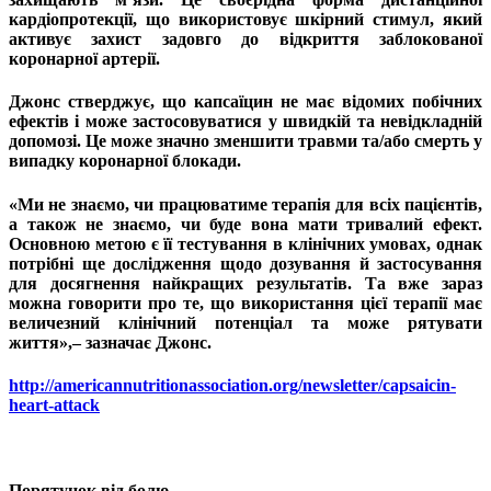
кардіопротекції, що використовує шкірний стимул, який
активує захист задовго до відкриття заблокованої
коронарної артерії.
Джонс стверджує, що капсаїцин не має відомих побічних
ефектів і може застосовуватися у швидкій та невідкладній
допомозі. Це може значно зменшити травми та/або смерть у
випадку коронарної блокади.
«Ми не знаємо, чи працюватиме терапія для всіх пацієнтів,
а також не знаємо, чи буде вона мати тривалий ефект.
Основною метою є її тестування в клінічних умовах, однак
потрібні ще дослідження щодо дозування й застосування
для досягнення найкращих результатів. Та вже зараз
можна говорити про те, що використання цієї терапії має
величезний клінічний потенціал та може рятувати
життя»,– зазначає Джонс.
http://americannutritionassociation.org/newsletter/capsaicin-
heart-attack
Порятунок від болю