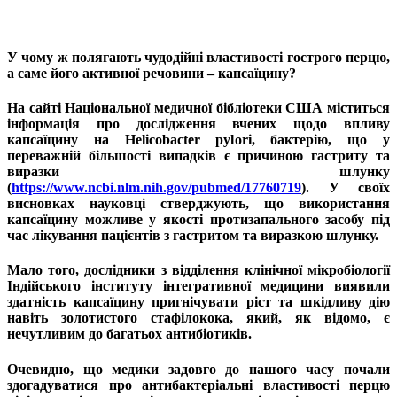
У чому ж полягають чудодійні властивості гострого перцю,
а саме його активної речовини – капсаїцину?
На сайті Національної медичної бібліотеки США міститься
інформація про дослідження вчених щодо впливу
капсаїцину на Helicobacter pylori, бактерію, що у
переважній більшості випадків є причиною гастриту та
виразки шлунку
(
https://www.ncbi.nlm.nih.gov/pubmed/17760719
). У своїх
висновках науковці стверджують, що використання
капсаїцину можливе у якості протизапального засобу під
час лікування пацієнтів з гастритом та виразкою шлунку.
Мало того, дослідники з відділення клінічної мікробіології
Індійського інституту інтегративної медицини виявили
здатність капсаїцину пригнічувати ріст та шкідливу дію
навіть золотистого стафілокока, який, як відомо, є
нечутливим до багатьох антибіотиків.
Очевидно, що медики задовго до нашого часу почали
здогадуватися про антибактеріальні властивості перцю