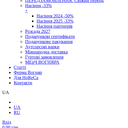
ПЕРЕДЗАМОВЛЕННЯ. Свіжий перець
Насіння -33%
+
Насіння 2024 -50%
Насіння 2025 -33%
Насіння партнерів
Розсада 2027
Подарункові сертифікати
Подарункове пакування
Аутсорсові варки
Міжнародна доставка
Гуртові замовлення
МЕрЧ ВОГНЯРА
Cтатті
Ферма Вогняр
Для HoReCa
Контакти
UA
UA
RU
Вхід
0.00 грн.