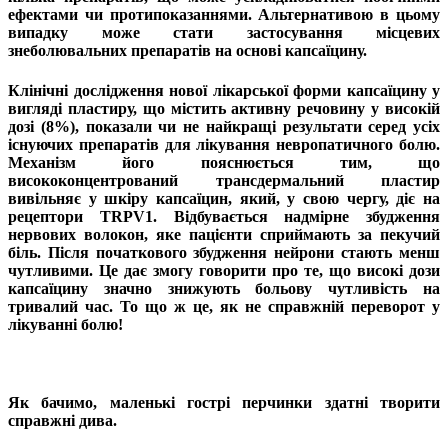
ефектами чи протипоказаннями. Альтернативою в цьому
випадку може стати застосування місцевих
знеболювальних препаратів на основі капсаїцину.
Клінічні дослідження нової лікарської форми капсаїцину у
вигляді пластиру, що містить активну речовину у високій
дозі (8%), показали чи не найкращі результати серед усіх
існуючих препаратів для лікування невропатичного болю.
Механізм його пояснюється тим, що
висококонцентрований трансдермальний пластир
вивільняє у шкіру капсаїцин, який, у свою чергу, діє на
рецептори TRPV1. Відбувається надмірне збудження
нервових волокон, яке пацієнти сприймають за пекучий
біль. Після початкового збудження нейрони стають менш
чутливими. Це дає змогу говорити про те, що високі дози
капсаїцину значно знижують больову чутливість на
тривалий час. То що ж це, як не справжній переворот у
лікуванні болю!
Як бачимо, маленькі гострі перчинки здатні творити
справжні дива.