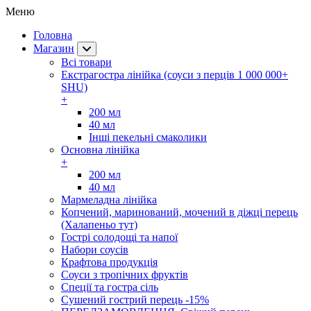
Меню
Головна
Магазин
Всі товари
Екстрагостра лінійка (соуси з перців 1 000 000+
SHU)
+
200 мл
40 мл
Інші пекельні смаколики
Основна лінійка
+
200 мл
40 мл
Мармеладна лінійка
Копчений, маринований, мочений в діжці перець
(Халапеньо тут)
Гострі солодощі та напої
Набори соусів
Крафтова продукція
Соуси з тропічних фруктів
Спеції та гостра сіль
Сушений гострий перець -15%