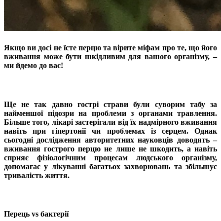
Якщо ви досі не їсте перцю та вірите міфам про те, що його
вживання може бути шкідливим для вашого організму, –
ми йдемо до вас!
Ще не так давно гострі страви були суворим табу за
найменшої підозри на проблеми з органами травлення.
Більше того, лікарі застерігали від їх надмірного вживання
навіть при гіпертонії чи проблемах із серцем. Однак
сьогодні дослідження авторитетних науковців доводять –
вживання гострого перцю не лише не шкодить, а навіть
сприяє фізіологічним процесам людського організму,
допомагає у лікуванні багатьох захворювань та збільшує
тривалість життя.
Перець vs бактерії