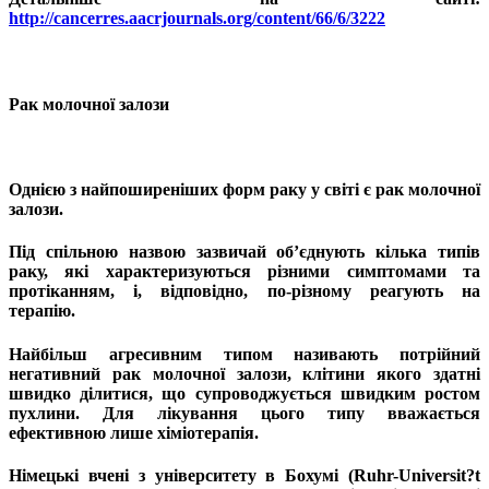
http://cancerres.aacrjournals.org/content/66/6/3222
Рак молочної залози
Однією з найпоширеніших форм раку у світі є рак молочної
залози.
Під спільною назвою зазвичай об’єднують кілька типів
раку, які характеризуються різними симптомами та
протіканням, і, відповідно, по-різному реагують на
терапію.
Найбільш агресивним типом називають потрійний
негативний рак молочної залози, клітини якого здатні
швидко ділитися, що супроводжується швидким ростом
пухлини. Для лікування цього типу вважається
ефективною лише хіміотерапія.
Німецькі вчені з університету в Бохумі (Ruhr-Universit?t