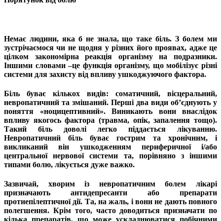
Немає людини, яка б не знала, що таке біль. З болем ми
зустрічаємося чи не щодня у різних його проявах, адже це
цілком закономірна реакція організму на подразники.
Іншими словами –це функція організму, що мобілізує різні
системи для захисту від впливу ушкоджуючого фактора.
Біль буває кількох видів: соматичний, вісцеральний,
невропатичний та змішаний. Перші два види об’єднують у
поняття «ноцицептивний». Виникають вони внаслідок
впливу якогось фактора (травма, опік, запалення тощо).
Такий біль доволі легко піддається лікуванню.
Невропатичний біль буває гострим та хронічним, і
викликаний він ушкодженням периферичної і/або
центральної нервової системи та, порівняно з іншими
типами болю, лікується дуже важко.
Зазвичай, хворим із невропатичним болем лікарі
призначають антидепресанти або препарати
протиепілептичної дії. Та, на жаль, і вони не дають повного
полегшення. Крім того, часто доводиться призначати по
кілька препаратів, що може ускладнюватися побічними