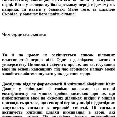
перці. Він є у солодкому болгарському перці, відомому як
паприка, та навіть у бананах. Мало того, за шкалою
Сковіла, у бананах його навіть більше!
Чим серце заспокоїться
Та й на цьому не закінчується список цілющих
властивостей перцю чілі. Одне з досліджень вчених з
університету Цинцинаті свідчить про те, що застосування
мазі на основі капсаїцину під час серцевого нападу може
запобігати або зменшувати ушкодження серця.
Дослідник відділу фармакології й клітинної біофізики Кейт
Джонс у співпраці зі своїми колегами на основі
експерименту на мишах зробив висновок про те, що
використання мазі на окремих ділянках шкіри у мишей
призводить до того, що сенсорні нерви у шкірі піддослідних
запускають сигнали в нервовій системі. Ці сигнали
активують клітинні шляхи виживання в серці, які
захищають м’язи. Це своєрідна форма дистанційної