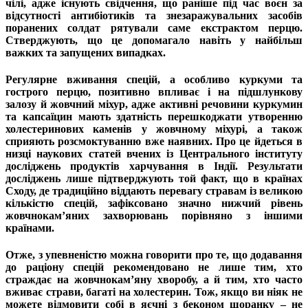
чілі, адже існують свідчення, що раніше під час воєн за
відсутності антибіотиків та знезаражувальних засобів
поранених солдат рятували саме екстрактом перцю.
Стверджують, що це допомагало навіть у найбільш
важких та запущених випадках.
Регулярне вживання спецій, а особливо куркуми та
гострого перцю, позитивно впливає і на підшлункову
залозу й жовчний міхур, адже активні речовини куркумин
та капсаїцин мають здатність перешкоджати утворенню
холестеринових каменів у жовчному міхурі, а також
сприяють розсмоктуванню вже наявних. Про це йдеться в
низці наукових статей вчених із Центрального інституту
досліджень продуктів харчування в Індії. Результати
досліджень лише підтверджують той факт, що в країнах
Сходу, де традиційно віддають перевагу стравам із великою
кількістю спецій, зафіксовано значно нижчий рівень
жовчнокам’яних захворювань порівняно з іншими
країнами.
Отже, з упевненістю можна говорити про те, що додавання
до раціону спецій рекомендовано не лише тим, хто
страждає на жовчнокам’яну хворобу, а й тим, хто часто
вживає страви, багаті на холестерин. Тож, якщо ви ніяк не
можете відмовити собі в яєчні з беконом щоранку – не