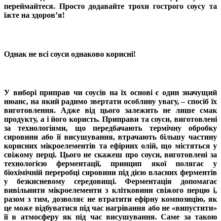
переймайтеся. Просто додавайте трохи гострого соусу та
їжте на здоров’я!
Однак не всі соуси однаково корисні!
У виборі приправ чи соусів на їх основі є один значущий
нюанс, на який радимо звертати особливу увагу, – спосіб їх
виготовлення. Адже від цього залежить не лише смак
продукту, а і його користь. Приправи та соуси, виготовлені
за технологіями, що передбачають термічну обробку
сировини або її висушування, втрачають більшу частину
корисних мікроелементів та ефірних олій, що містяться у
свіжому перці. Цього не скажеш про соуси, виготовлені за
технологією ферментації, принцип якої полягає у
біохімічній переробці сировини під дією власних ферментів
у безкисневому середовищі. Ферментація допомагає
вивільнити мікроелементи з клітковини свіжого перцю і,
разом з тим, дозволяє не втратити ефірну композицію, як
це може відбуватися під час нагрівання або не «випустити»
її в атмосферу як під час висушування. Саме за такою