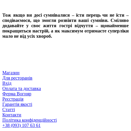
Тож якщо ви досі сумнівалися – їсти перець чи не їсти –
сподіваємося, що змогли розвіяти ваші сумніви. Сміливо
додавайте у своє життя гострі відчуття – щонайменше
покращиться настрій, а як максимум отримаєте суперліки
мало не від усіх хвороб.
Магазин
Для ресторанів
Вхід
Оплата та доставка
Ферма Вогняр
Реєстрація
Гарантія якості
Статті
Контакти
Політика конфіденційності
+38 (093) 107 63 61