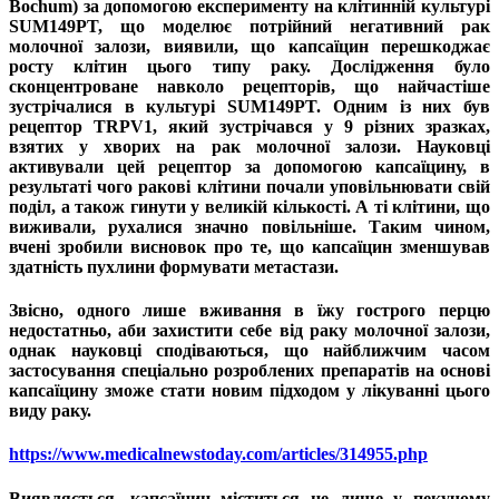
Bochum) за допомогою експерименту на клітинній культурі
SUM149PT, що моделює потрійний негативний рак
молочної залози, виявили, що капсаїцин перешкоджає
росту клітин цього типу раку. Дослідження було
сконцентроване навколо рецепторів, що найчастіше
зустрічалися в культурі SUM149PT. Одним із них був
рецептор TRPV1, який зустрічався у 9 різних зразках,
взятих у хворих на рак молочної залози. Науковці
активували цей рецептор за допомогою капсаїцину, в
результаті чого ракові клітини почали уповільнювати свій
поділ, а також гинути у великій кількості. А ті клітини, що
виживали, рухалися значно повільніше. Таким чином,
вчені зробили висновок про те, що капсаїцин зменшував
здатність пухлини формувати метастази.
Звісно, одного лише вживання в їжу гострого перцю
недостатньо, аби захистити себе від раку молочної залози,
однак науковці сподіваються, що найближчим часом
застосування спеціально розроблених препаратів на основі
капсаїцину зможе стати новим підходом у лікуванні цього
виду раку.
https://www.medicalnewstoday.com/articles/314955.php
Виявляється, капсаїцин міститься не лише у пекучому