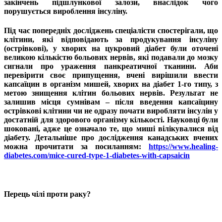
закінчень підшлункової залози, внаслідок чого
порушується вироблення інсуліну.
Під час попередніх досліджень спеціалісти спостерігали, що
клітини, які відповідають за продукування інсуліну
(острівкові), у хворих на цукровий діабет були оточені
великою кількістю больових нервів, які подавали до мозку
сигнали про ураження панкреатичної тканини. Аби
перевірити своє припущення, вчені вирішили ввести
капсаїцин в організм мишей, хворих на діабет 1-го типу, з
метою знищення клітин больових нервів. Результат не
залишив місця сумнівам – після введення капсаїцину
острівкові клітини чи не одразу почати виробляти інсулін у
достатній для здорового організму кількості. Науковці були
шоковані, адже це означало те, що миші вілікувалися від
діабету. Детальніше про дослідження канадських вчених
можна прочитати за посиланням:
https://www.healing-
diabetes.com/mice-cured-type-1-diabetes-with-capsaicin
Перець чілі проти раку?