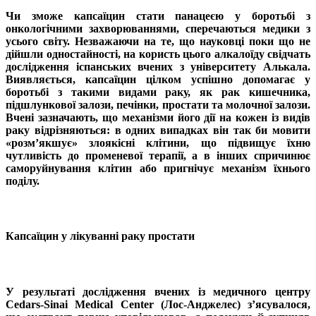
Чи зможе капсаїцин стати панацеєю у боротьбі з
онкологічними захворюваннями, сперечаються медики з
усього світу. Незважаючи на те, що науковці поки що не
дійшли одностайності, на користь цього алкалоїду свідчать
дослідження іспанських вчених з університету Алькала.
Виявляється, капсаїцин цілком успішно допомагає у
боротьбі з такими видами раку, як рак кишечника,
підшлункової залози, печінки, простати та молочної залози.
Вчені зазначають, що механізми його дії на кожен із видів
раку відрізняються: в одних випадках він так би мовити
«розм’якшує» злоякісні клітини, що підвищує їхню
чутливість до променевої терапії, а в інших спричинює
саморуйнування клітин або пригнічує механізм їхнього
поділу.
Капсаїцин у лікуванні раку простати
У результаті дослідження вчених із медичного центру
Cedars-Sinai Medical Center (Лос-Анджелес) з’ясувалося,