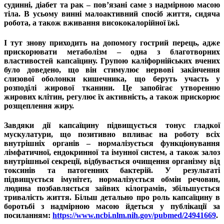
судинні, діабет та рак – пов’язані саме з надмірною масою
тіла. В усьому винні малоактивний спосіб життя, сидяча
робота, а також вживання висококалорійної їжі.
І тут знову приходить на допомогу гострий перець, адже
прискорювати метаболізм – одна з благотворних
властивостей капсаїцину. Групою каліфорнійських вчених
було доведено, що він стимулює нервові закінчення
слизової оболонки кишечника, що беруть участь у
розподілі жирової тканини. Це запобігає утворенню
жирових клітин, регулює їх активність, а також прискорює
розщеплення жиру.
Завдяки дії капсаїцину підвищується тонус гладкої
мускулатури, що позитивно впливає на роботу всіх
внутрішніх органів – нормалізується функціонування
лімфатичної, ендокринної та імунної систем, а також залоз
внутрішньої секреції, відбувається очищення організму від
токсинів та патогенних бактерій. У результаті
підвищується імунітет, нормалізується обмін речовин,
людина позбавляється зайвих кілограмів, збільшується
тривалість життя. Більш детально про роль капсаїцину в
боротьбі з надмірною масою йдеться у публікації за
посиланням:
https://www.ncbi.nlm.nih.gov/pubmed/24941669
.