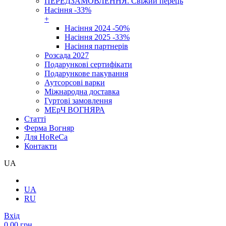
ПЕРЕДЗАМОВЛЕННЯ. Свіжий перець
Насіння -33%
+
Насіння 2024 -50%
Насіння 2025 -33%
Насіння партнерів
Розсада 2027
Подарункові сертифікати
Подарункове пакування
Аутсорсові варки
Міжнародна доставка
Гуртові замовлення
МЕрЧ ВОГНЯРА
Cтатті
Ферма Вогняр
Для HoReCa
Контакти
UA
UA
RU
Вхід
0.00 грн.