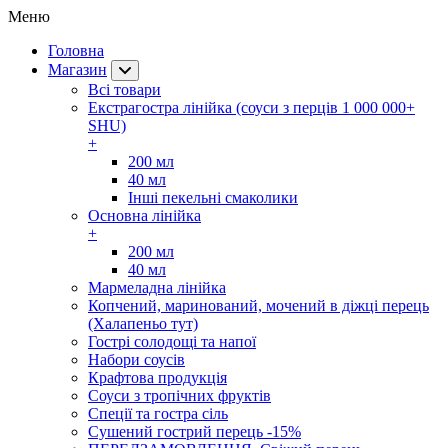
Меню
Головна
Магазин
Всі товари
Екстрагостра лінійка (соуси з перців 1 000 000+
SHU)
+
200 мл
40 мл
Інші пекельні смаколики
Основна лінійка
+
200 мл
40 мл
Мармеладна лінійка
Копчений, маринований, мочений в діжці перець
(Халапеньо тут)
Гострі солодощі та напої
Набори соусів
Крафтова продукція
Соуси з тропічних фруктів
Спеції та гостра сіль
Сушений гострий перець -15%