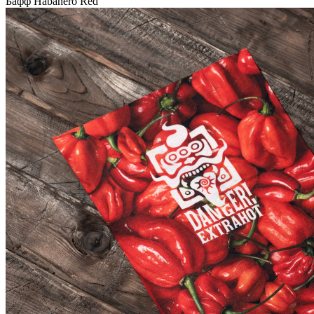
Бафф Habanero Red