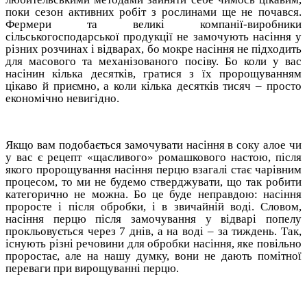
поки сезон активних робіт з рослинами ще не почався.
Фермери та великі компанії-виробники
сільськогосподарської продукції не замочують насіння у
різних розчинах і відварах, бо мокре насіння не підходить
для масового та механізованого посіву. Бо коли у вас
насінин кілька десятків, гратися з їх пророщуванням
цікаво й приємно, а коли кілька десятків тисяч – просто
економічно невигідно.
Якщо вам подобається замочувати насіння в соку алое чи
у вас є рецепт «щасливого» ромашкового настою, після
якого пророщування насіння перцю взагалі стає чарівним
процесом, то ми не будемо стверджувати, що так робити
категорично не можна. Бо це буде неправдою: насіння
проросте і після обробки, і в звичайній воді. Словом,
насіння перцю після замочування у відварі попелу
прокльовується через 7 днів, а на воді – за тиждень. Так,
існують різні речовини для обробки насіння, яке повільно
проростає, але на нашу думку, вони не дають помітної
переваги при вирощуванні перцю.