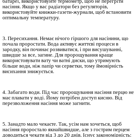
батареї, використовуйте термометр, щоб не перегріти
насіння. Якщо у вас радіатори без регуляторів,
використовуйте книжки-газети-журнали, щоб встановити
оптимальну температуру.
3. Пересихання. Немає нічого гіршого для насінини, що
почала проростати. Вода активує життєві процеси в
зародку, він починає розвиватися, і при висушуванні,
швидше за все, загине. Для пророщування краще
використовувати вату чи ватні диски, що утримують
більше води, ніж папір чи серветки, тому ймовірність
висихання знижується.
4. Забагато води. Під час пророщування насіння перцю не
має плавати у воді. Йому потрібен доступ кисню. Від
перезволоження насіння може загнити.
5. Занадто мало чекаєте. Так, усім нам хочеться, щоб
насіння проростало якнайшвидше, але з гострим перцем
доводиться чекати від 3 до 20 днів. Існує закономірність: