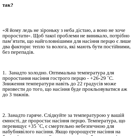
так?
«Я йому ледь не зіроньку з неба дістаю, а воно не хоче
проростати». Щоб такої проблеми не виникало, потрібно
пам’ятати, що найголовнішими для насіння перцю є лише
два фактори: тепло та волога, які мають бути постійними,
без перепадів.
1. Занадто холодно. Оптимальна температура для
проростання насіння гострого перцю - +26-29 ˚С.
Зниження температури навіть до 22 градусів може
призвести до того, що насіння буде прокльовуватися аж
до 3 тижнів.
2. Занадто гаряче. Слідкуйте за температурою у вашій
ємності, де проростає насіння перцю. Температура, що
перевищує +35 ˚С, є смертельно небезпечною для
набубнявілого насіння. Якщо пророщуєте насіння на