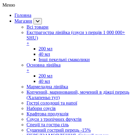
Меню
Головна
Магазин
Всі товари
Екстрагостра лінійка (соуси з перців 1 000 000+
SHU)
+
200 мл
40 мл
Інші пекельні смаколики
Основна лінійка
+
200 мл
40 мл
Мармеладна лінійка
Копчений, маринований, мочений в діжці перець
(Халапеньо тут)
Гострі солодощі та напої
Набори соусів
Крафтова продукція
Соуси з тропічних фруктів
Спеції та гостра сіль
Сушений гострий перець -15%