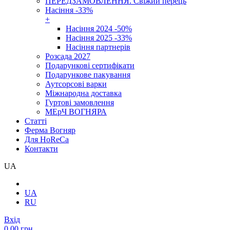
ПЕРЕДЗАМОВЛЕННЯ. Свіжий перець
Насіння -33%
+
Насіння 2024 -50%
Насіння 2025 -33%
Насіння партнерів
Розсада 2027
Подарункові сертифікати
Подарункове пакування
Аутсорсові варки
Міжнародна доставка
Гуртові замовлення
МЕрЧ ВОГНЯРА
Cтатті
Ферма Вогняр
Для HoReCa
Контакти
UA
UA
RU
Вхід
0.00 грн.