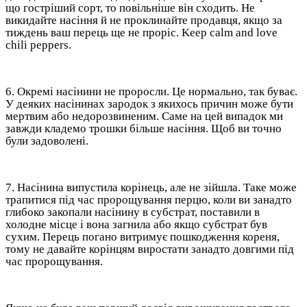
що гостріший сорт, то повільніше він сходить. Не
викидайте насіння й не проклинайте продавця, якщо за
тиждень ваш перець ще не проріс. Keep calm and love
chili peppers.
6. Окремі насінини не проросли. Це нормально, так буває.
У деяких насінинах зародок з якихось причин може бути
мертвим або недорозвиненим. Саме на цей випадок ми
завжди кладемо трошки більше насіння. Щоб ви точно
були задоволені.
7. Насінина випустила корінець, але не зійшла. Таке може
трапитися під час пророщування перцю, коли ви занадто
глибоко закопали насінину в субстрат, поставили в
холодне місце і вона загнила або якщо субстрат був
сухим. Перець погано витримує пошкодження кореня,
тому не давайте корінцям виростати занадто довгими під
час пророщування.