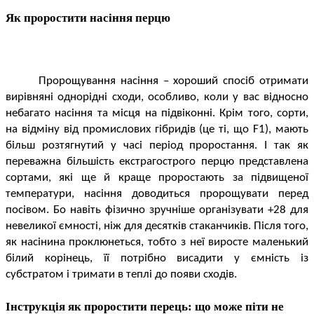
Як проростити насіння перцю
Пророщування насіння – хороший спосіб отримати
вирівняні однорідні сходи, особливо, коли у вас відносно
небагато насіння та місця на підвіконні. Крім того, сорти,
на відміну від промислових гібридів (це ті, що F1), мають
більш розтягнутий у часі період проростання. І так як
переважна більшість екстрагострого перцю представлена
сортами, які ще й краще проростають за підвищеної
температури, насіння доводиться пророщувати перед
посівом. Бо навіть фізично зручніше організувати +28 для
невеликої ємності, ніж для десятків стаканчиків. Після того,
як насінина проклюнеться, тобто з неї виросте маленький
білий корінець, її потрібно висадити у ємність із
субстратом і тримати в теплі до появи сходів.
Інструкція як проростити перець: що може піти не