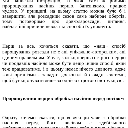
Ми написали інструкцію, за якою самі ж робимо
пророщування
насіння перцю
. Запевняємо, працює
чудово. У принципі, на цьому статтю можна було б і
завершити, але розсадний сезон саме набирає обертів,
тому поговоримо про довколарозсадні питання,
найчастіші причини невдач та способи їх уникнути.
Перш за все, хочеться сказати, що «наш» спосіб
вирощування розсади не є ані унікально-авторським, ані
єдиним правильним. У вас, колекціонерів гострого перцю
чи продавців насіння може бути дещо інший спосіб, який
теж працюватиме, і в цьому немає нічого дивного, адже
живі організми - занадто досконалі й складні системи,
щоб функціонувати лише за однією строгою інструкцією.
Пророщування перцю
: обробка насіння перед посівом
Одразу хочемо сказати, що всілякі ритуали з обробки
насіння перед його висівом є здебільшого
любительськими методами зайняти себе чимось цікавим,