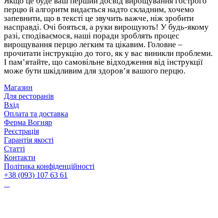
Якщо це буде ваш перший досвід вирощування гострого
перцю й алгоритм видається надто складним, хочемо
запевнити, що в тексті це звучить важче, ніж зробити
насправді. Очі бояться, а руки вирощують! У будь-якому
разі, сподіваємося, наші поради зроблять процес
вирощування перцю легким та цікавим. Головне –
прочитати інструкцію до того, як у вас виникли проблеми.
І пам’ятайте, що самовільне відходження від інструкції
може бути шкідливим для здоров’я вашого перцю.
Магазин
Для ресторанів
Вхід
Оплата та доставка
Ферма Вогняр
Реєстрація
Гарантія якості
Статті
Контакти
Політика конфіденційності
+38 (093) 107 63 61
Vognyar@gmail.com